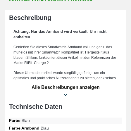
Beschreibung
Achtung: Nur das Armband wird verkauft, Uhr nicht
enthalten.
Genießen Sie dieses Smartwatch-Armband voll und ganz, das
mühelos mit Ihrer Smartwatch kompatibel ist. Hergestellt aus
blauem Silikon, funktioniert dieser Artikel mit den Referenzen der
Marke FitBit: Charge 2.
Dieser Uhrmacherartikel wurde sorgfältig gefertigt, um ein
optimales und praktisches Nutzererlebnis zu bieten, dank seines
zuverlässigen silbernen Dornverschlusses. Die Größe von 23 mm
Alle Beschreibungen anzeigen
sorgt für eine harmonische Verbindung mit Ihrem Handgelenk
und eine einfache Handhabung. Es handelt sich um ein
Smartwatch-Armband, das 220 mm misst. Aufgrund seiner
Robustheit ist dieses Armband eine perfekte Option, um ein
Technische Daten
abgenutztes oder beschädigtes zu ersetzen. Die ansprechende
blaue Farbe des Armbands wurde für diejenigen entworfen, die
Farbe
Blau
ein perfektes Gleichgewicht zwischen Einfachheit und
Praktikabilität verlangen; dieses Armband erfüllt ideal die
Farbe Armband
Blau
Bedürfnisse von Uhrenliebhabern. Eine hochwertige