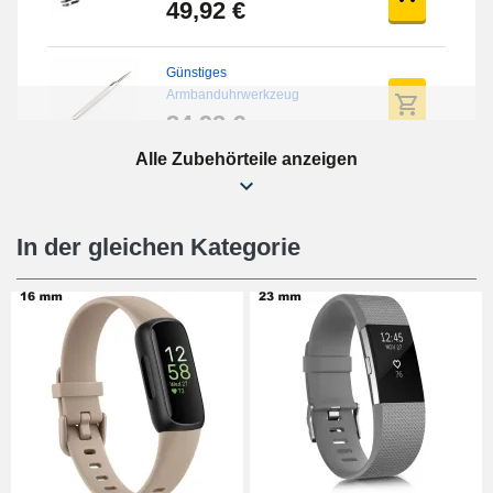
Uhr
49,92 €
Günstiges
Armbanduhrwerkzeug
34,92 €
Alle Zubehörteile anzeigen
Einfaches Abziehen von
Uhrenarmbändern
17,90 €
In der gleichen Kategorie