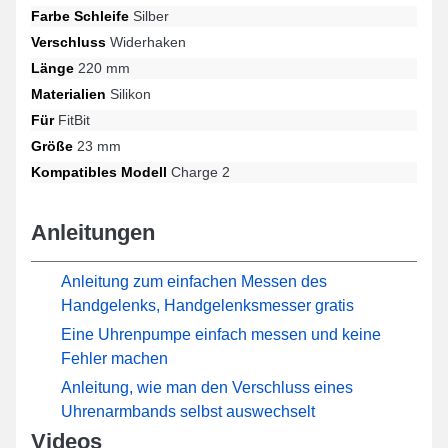
Farbe Schleife
Silber
Dornschließe ist mit diesem Armband verbunden und passt auf
die Charge 2 Modelle der Marke FitBit. Entwickelt, um sich perfekt
Verschluss
Widerhaken
für die Referenz Charge 2 der Marke FitBit zu kombinieren,
Länge
220 mm
vereint dieses Produkt beispielhafte Ergonomie und
Anpassungsfähigkeit, um eine totale Zufriedenheit zu
Materialien
Silikon
gewährleisten.
Für
FitBit
Größe
23 mm
Kompatibles Modell
Charge 2
Anleitungen
Anleitung zum einfachen Messen des
Handgelenks, Handgelenksmesser gratis
Eine Uhrenpumpe einfach messen und keine
Fehler machen
Anleitung, wie man den Verschluss eines
Uhrenarmbands selbst auswechselt
Videos