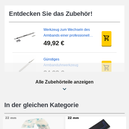
Entdecken Sie das Zubehör!
Werkzeug zum Wechseln des
Armbands einer professionellen
Uhr
49,92 €
Günstiges
Armbanduhrwerkzeug
34,92 €
Alle Zubehörteile anzeigen
Uhr-Reparaturset für Anfänger
16,90 €
In der gleichen Kategorie
Digitale Schiebefüße