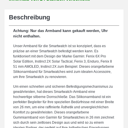
Beschreibung
Achtung: Nur das Armband kann gekauft werden, Uhr
nicht enthalten.
Unser Armband für die Smartwatch ist so konzipiert, dass es
präzise an einer Smartwatch befestigt werden kann. Es
funktioniert mit dem Design der Marke Garmin: Fenix 6X Pro
Solar Edition, Instinct 2X Solar Tactical, Fenix 3, Enduro, Fenix 8
51 mm AMOLED, Instinct 2X zum Beispiel. Dieses orangefarbene
Silikonarmband für Smartwatches wird zum idealen Accessoire,
um Ihre Smartwatch zu renovieren.
Um einen schnellen und sicheren Befestigungsmechanismus zu
gewährleisten, hat dieses Smartwatch-Armband eine
hochwertige silberne Dornschließe. Das Silikonarmband ist ein
perfekter Begleiter für Ihre speziellen Bedürfnisse mit einer Breite
von 26 mm, um eine raffinierte Ästhetik und unvergleichlichen
Komfort zu gewährleisten. Dieses orangefarbene
Gummiarmband von Garmin für Smartwatches in 26 mm zeichnet
sich durch sein zeitloses Design aus und wird so zu einem
idealen Partner, der perfekt auf Ihre ästhetischen Erwartungen