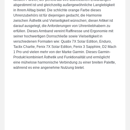
abgestimmt ist und gleichzeitig außergewöhnliche Langlebigkeit
in Ihrem Alltag bietet. Die schlichte orange Farbe dieses
Uhrenzubehörs ist für diejenigen gedacht, die Harmonie
zwischen Ästhetik und Vielseitigkeit wünschen; dieser Artikel ist
darauf ausgelegt, die Anforderungen von Uhrenliebhabern zu
erfüllen. Dieses Armband vereint Raffinesse und Ergonomie mit
seiner hochwertigen Dornschließe sowie Vielseitigkeit in
verschiedenen Formaten wie: Quatix 7X Solar Edition, Enduro,
Tactix Charlie, Fenix 7X Solar Edition, Fenix 3 Sapphire, D2 Mach
1 Pro und vielen mehr von der Marke Garmin. Dieses Garmin-
Produkt kombiniert Ästhetik und Funktionalität und ermöglicht
eine mühelose harmonische Verbindung zu einer breiten Palette,
während es eine angenehme Nutzung bietet.