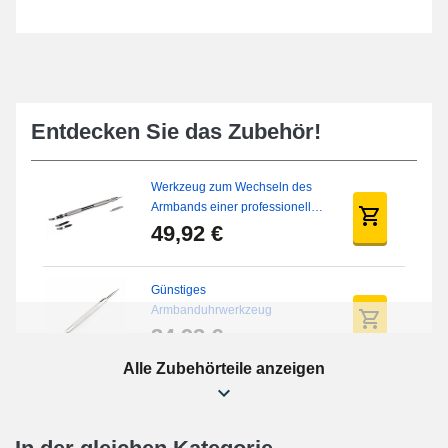
Entdecken Sie das Zubehör!
Werkzeug zum Wechseln des
Armbands einer professionellen
Uhr
49,92 €
Günstiges
Armbanduhrwerkzeug
34,92 €
Alle Zubehörteile anzeigen
Uhr-Reparaturset für Anfänger
16,90 €