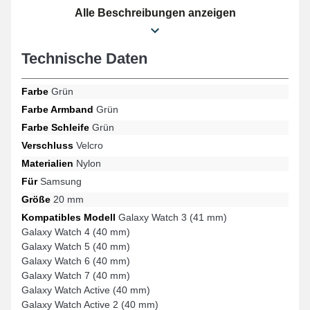
eine geeignete Alternative dar, um ein gebrochenes oder
Alle Beschreibungen anzeigen
veraltetes Accessoire zu ersetzen und die Effizienz Ihrer
Smartwatch zu steigern. Der einzigartige Grünton dieses
Uhrenarmbands verleiht Ihrem Zeitmesser einen schlanken und
Technische Daten
dynamischen Effekt. Mit einem hochwertigen Klettverschluss
ausgestattet, funktioniert dieses Smartwatch-Armband mit den
Modellen Galaxy Watch 5 (40 mm), Galaxy Watch 7 (40 mm),
Farbe
Grün
Galaxy Watch 4 (40 mm), Galaxy Watch 3 (41 mm), Galaxy Watch
Farbe Armband
Grün
Active (40 mm), Galaxy Watch FE und vielen weiteren Modellen
der Marke Samsung. Dank seiner durchdachten Ergonomie fügt
Farbe Schleife
Grün
sich dieses Samsung-Armband harmonisch in viele kompatible
Verschluss
Velcro
Modelle der Marke Samsung ein und bietet außergewöhnliche
Robustheit mit großer Einfachheit.
Materialien
Nylon
Für
Samsung
Größe
20 mm
Kompatibles Modell
Galaxy Watch 3 (41 mm)
Galaxy Watch 4 (40 mm)
Galaxy Watch 5 (40 mm)
Galaxy Watch 6 (40 mm)
Galaxy Watch 7 (40 mm)
Galaxy Watch Active (40 mm)
Galaxy Watch Active 2 (40 mm)