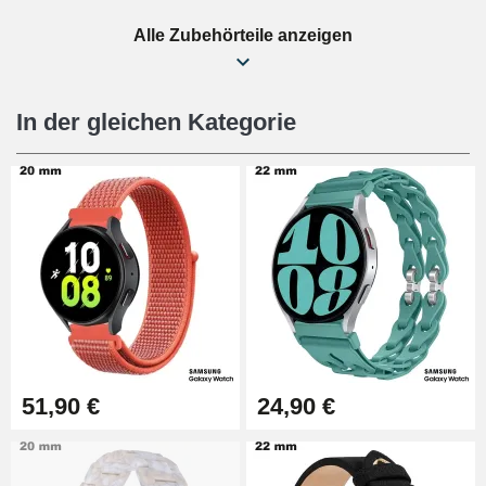
34,92 €
Alle Zubehörteile anzeigen
Uhr-Reparaturset für Anfänger
16,90 €
In der gleichen Kategorie
Digitale Schiebefüße
9,90 €
Uhrmacherset Anfänger
26,90 €
Pump Box Armbanduhr -
51,90 €
24,90 €
Durchmesser 1,50 mm - 8 bis 25
mm
14,08 €