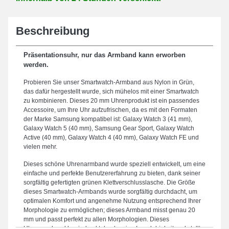
Beschreibung
Präsentationsuhr, nur das Armband kann erworben
werden.
Probieren Sie unser Smartwatch-Armband aus Nylon in Grün,
das dafür hergestellt wurde, sich mühelos mit einer Smartwatch
zu kombinieren. Dieses 20 mm Uhrenprodukt ist ein passendes
Accessoire, um Ihre Uhr aufzufrischen, da es mit den Formaten
der Marke Samsung kompatibel ist: Galaxy Watch 3 (41 mm),
Galaxy Watch 5 (40 mm), Samsung Gear Sport, Galaxy Watch
Active (40 mm), Galaxy Watch 4 (40 mm), Galaxy Watch FE und
vielen mehr.
Dieses schöne Uhrenarmband wurde speziell entwickelt, um eine
einfache und perfekte Benutzererfahrung zu bieten, dank seiner
sorgfältig gefertigten grünen Klettverschlusslasche. Die Größe
dieses Smartwatch-Armbands wurde sorgfältig durchdacht, um
optimalen Komfort und angenehme Nutzung entsprechend Ihrer
Morphologie zu ermöglichen; dieses Armband misst genau 20
mm und passt perfekt zu allen Morphologien. Dieses
Uhrenarmband beeindruckt durch seine Langlebigkeit und stellt