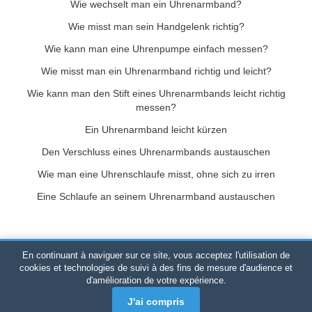
Wie wechselt man ein Uhrenarmband?
Wie misst man sein Handgelenk richtig?
Wie kann man eine Uhrenpumpe einfach messen?
Wie misst man ein Uhrenarmband richtig und leicht?
Wie kann man den Stift eines Uhrenarmbands leicht richtig
messen?
Ein Uhrenarmband leicht kürzen
Den Verschluss eines Uhrenarmbands austauschen
Wie man eine Uhrenschlaufe misst, ohne sich zu irren
Eine Schlaufe an seinem Uhrenarmband austauschen
En continuant à naviguer sur ce site, vous acceptez l'utilisation de
Bracelet-de-montre.com
© 2026
Alle Rechte vorbehalten
-
cookies et technologies de suivi à des fins de mesure d'audience et
d'amélioration de votre expérience.
SIRET
: 520 247 727 000 57 -
Rechtsplattform: BP 20075 -
31121 PORTET PDC - Festland Frankreich
-
Nur Online-Verkauf
J'ai compris