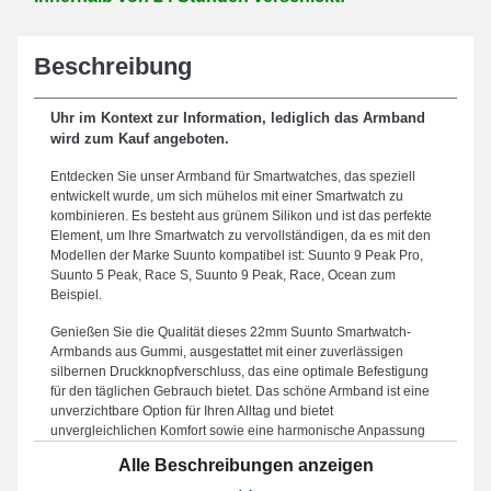
Beschreibung
Uhr im Kontext zur Information, lediglich das Armband
wird zum Kauf angeboten.
Entdecken Sie unser Armband für Smartwatches, das speziell
entwickelt wurde, um sich mühelos mit einer Smartwatch zu
kombinieren. Es besteht aus grünem Silikon und ist das perfekte
Element, um Ihre Smartwatch zu vervollständigen, da es mit den
Modellen der Marke Suunto kompatibel ist: Suunto 9 Peak Pro,
Suunto 5 Peak, Race S, Suunto 9 Peak, Race, Ocean zum
Beispiel.
Genießen Sie die Qualität dieses 22mm Suunto Smartwatch-
Armbands aus Gummi, ausgestattet mit einer zuverlässigen
silbernen Druckknopfverschluss, das eine optimale Befestigung
für den täglichen Gebrauch bietet. Das schöne Armband ist eine
unverzichtbare Option für Ihren Alltag und bietet
unvergleichlichen Komfort sowie eine harmonische Anpassung
mit seiner Größe von 22mm. Dieses Armband für Smartwatches
Alle Beschreibungen anzeigen
zeichnet sich durch seine Robustheit aus und ist ein optimaler
Kompromiss, um ein beschädigtes oder kaputtes Accessoire zu