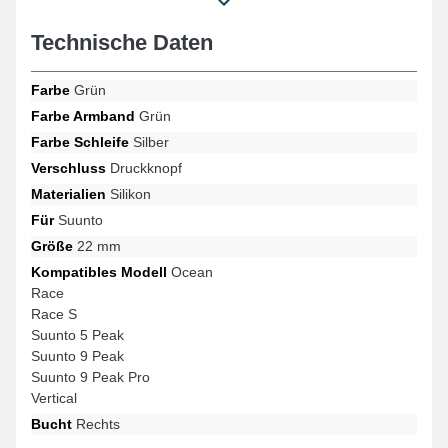
ersetzen und die Lebensdauer Ihrer Smartwatch zu verlängern.
Mit einem modernen und minimalistischen Stil Ihrer vernetzten
Technische Daten
Uhr setzt dieses Armband neue Maßstäbe für anspruchsvolle
Benutzer. Es ist anpassbar und passt perfekt zu den Modellen
Farbe
Grün
Race, Suunto 5 Peak, Vertical, Suunto 9 Peak Pro, Ocean, Suunto
9 Peak und vielen weiteren Modellen der Marke Suunto, wobei
Farbe Armband
Grün
der Druckknopfverschluss von hoher Qualität ist. Dank seiner
Farbe Schleife
Silber
Kompatibilität fügt sich dieses Suunto Smartwatch-Armband
nahtlos in eine Vielzahl von Modellen der Marke ein.
Verschluss
Druckknopf
Materialien
Silikon
Für
Suunto
Größe
22 mm
Kompatibles Modell
Ocean
Race
Race S
Suunto 5 Peak
Suunto 9 Peak
Suunto 9 Peak Pro
Vertical
Bucht
Rechts