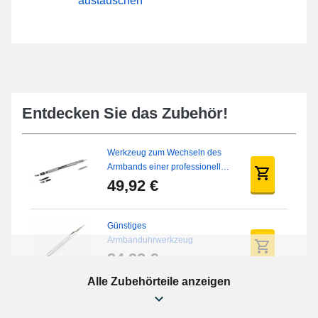
austauschen
Entdecken Sie das Zubehör!
Werkzeug zum Wechseln des
Armbands einer professionellen
Uhr
49,92 €
Günstiges
Armbanduhrwerkzeug
34,92 €
Alle Zubehörteile anzeigen
Uhr-Reparaturset für Anfänger