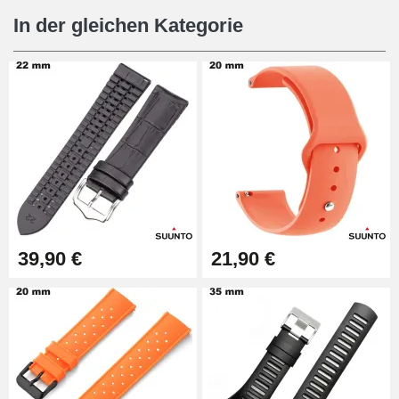
16,90 €
In der gleichen Kategorie
Digitale Schiebefüße
9,90 €
Stanzzange (Lochzange)
57,42 €
Lochzange für Uhrenarmbänder
39,90 €
21,90 €
10,90 €
Uhrmacherset Anfänger
26,90 €