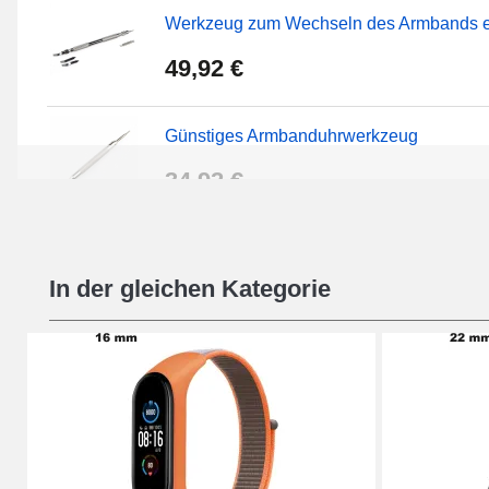
Werkzeug zum Wechseln des Armbands ei
49,92 €
Günstiges Armbanduhrwerkzeug
34,92 €
Uhr-Reparaturset für Anfänger
In der gleichen Kategorie
16,90 €
Digitale Schiebefüße
9,90 €
Uhrmacherset Anfänger