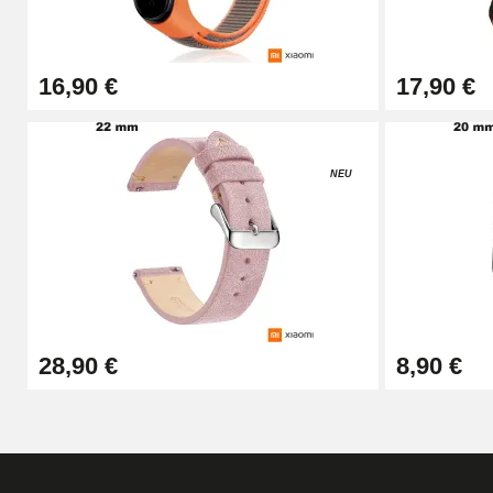
26,90 €
16,90 €
17,90 €
Pump Box Armbanduhr - Durchmesser 1,5
14,08 €
NEU
Pumpbox für Uhrenarmbänder - Durchmes
19,90 €
Einfaches Abziehen von Uhrenarmbände
28,90 €
8,90 €
17,90 €