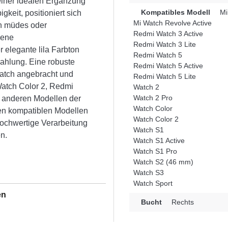
einer idealen Ergänzung
Kompatibles Modell
Mi
gkeit, positioniert sich
Mi Watch Revolve Active
n müdes oder
Redmi Watch 3 Active
gene
Redmi Watch 3 Lite
r elegante lila Farbton
Redmi Watch 5
rahlung. Eine robuste
Redmi Watch 5 Active
watch angebracht und
Redmi Watch 5 Lite
Watch Color 2, Redmi
Watch 2
Watch 2 Pro
d anderen Modellen der
Watch Color
nen kompatiblen Modellen
Watch Color 2
hochwertige Verarbeitung
Watch S1
en.
Watch S1 Active
Watch S1 Pro
Watch S2 (46 mm)
Watch S3
Watch Sport
en
Bucht
Rechts