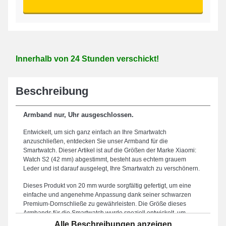
Innerhalb von 24 Stunden verschickt!
Beschreibung
Armband nur, Uhr ausgeschlossen.
Entwickelt, um sich ganz einfach an Ihre Smartwatch
anzuschließen, entdecken Sie unser Armband für die
Smartwatch. Dieser Artikel ist auf die Größen der Marke Xiaomi:
Watch S2 (42 mm) abgestimmt, besteht aus echtem grauem
Leder und ist darauf ausgelegt, Ihre Smartwatch zu verschönern.
Dieses Produkt von 20 mm wurde sorgfältig gefertigt, um eine
einfache und angenehme Anpassung dank seiner schwarzen
Premium-Dornschließe zu gewährleisten. Die Größe dieses
Armbands für die Smartwatch wurde speziell entwickelt, um
optimalen Komfort und angenehme Nutzung unter allen
Alle Beschreibungen anzeigen