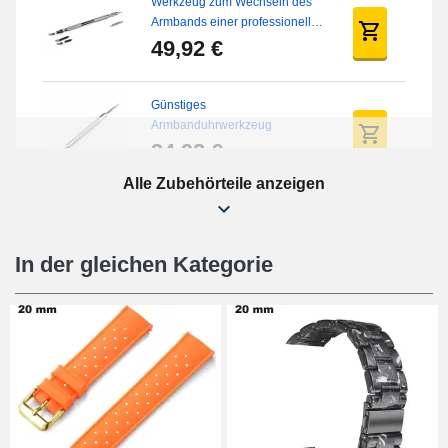
Werkzeug zum Wechseln des
Armbands einer professionellen
Uhr
49,92 €
Günstiges
Armbanduhrwerkzeug
34,92 €
Alle Zubehörteile anzeigen
Uhr-Reparaturset für Anfänger
16,90 €
In der gleichen Kategorie
Digitale Schiebefüße
9,90 €
Stanzzange (Lochzange)