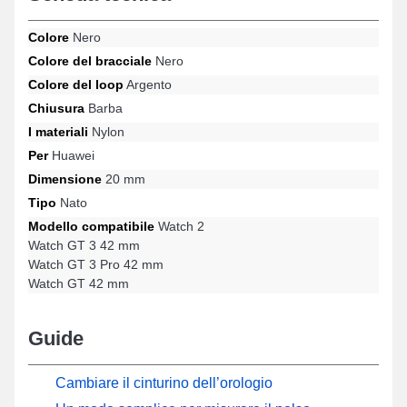
di bracciale per orologio include una chiusura ad ardiglione
durevole ed è compatibile con i modelli Watch GT 3 Pro 42 mm,
Colore
Nero
Watch GT 3 42 mm, Watch GT 42 mm, Watch 2 e molti altri del
Colore del bracciale
Nero
marchio Huawei. Progettato per adattarsi armoniosamente a una
vasta gamma di modelli del marchio Huawei, questo accessorio
Colore del loop
Argento
combina un'ergonomia esemplare e adattabilità per offrire un
Chiusura
Barba
utilizzo piacevole.
I materiali
Nylon
Per
Huawei
Dimensione
20 mm
Tipo
Nato
Modello compatibile
Watch 2
Watch GT 3 42 mm
Watch GT 3 Pro 42 mm
Watch GT 42 mm
Guide
Cambiare il cinturino dell’orologio