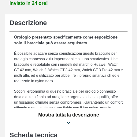
Inviato in 24 ore!
Descrizione
Orologio presentato specificamente come esposizione,
solo il bracciale può essere acquistato.
È possibile adattare senza complicazioni questo bracciale per
orologio connesso zulu impermeabile su uno smartwatch. Il bel
bracciale è regolabile con i modelli del marchio Huawei: Watch
GT 42 mm, Watch 2, Watch GT 3 42 mm, Watch GT 3 Pro 42 mm e
molti altri, ed è utilizzato per abbellire il proprio smartwatch ed è
realizzato in nylon nero.
Scopri l'ergonomia di questo bracciale per orologio connesso
dotato di una fibbia ad ardiglione argentata di alta qualità, offre
un fissaggio ottimale senza compromessi. Garantendo un comfort
ottimale e una combinazione fluida con il tuo polso, questo
bracciale per orologio ha una larghezza di 20 mm. Il bracciale da
Mostra tutta la descrizione
20 mm rappresenta una scelta appropriata per sostituire uno
usurato o danneggiato, poiché è resistente. Il raffinato colore nero
di questo bracciale per orologio zulu impermeabile conferisce un
Scheda tecnica
aspetto atletico e raffinato al tuo orologio connesso. Questo tipo