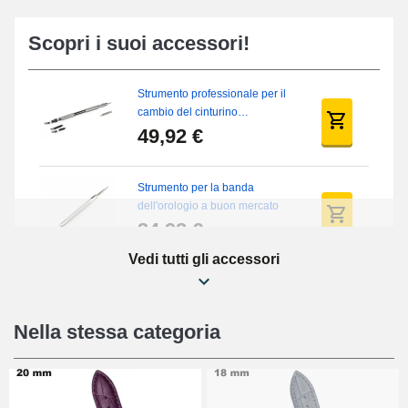
Scopri i suoi accessori!
Strumento professionale per il
cambio del cinturino
dell'orologio
49,92 €
Strumento per la banda
dell'orologio a buon mercato
34,92 €
Vedi tutti gli accessori
Kit di riparazione per orologi per
principianti
16,90 €
Nella stessa categoria
Piedini scorrevoli digitali