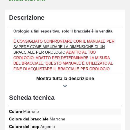
Descrizione
Orologio a fini espositivo, solo il bracciale è in vendita.
È CONSIGLIATO CONFRONTARE CON IL MANUALE PER
SAPERE COME MISURARE LA DIMENSIONE DI UN
BRACCIALE PER OROLOGIO
ADATTO AL TUO
OROLOGIO. ADATTO PER DETERMINARE LA MISURA
DEL BRACCIALE, QUESTO MANUALE È UTILIZZATO AL
FINE DI ACQUISTARE IL BRACCIALE PER OROLOGIO
COMPATIBILE AFFINCHÉ IL TUO OROLOGIO
Mostra tutta la descrizione
CORRISPONDA A UN SWAROVSKI, TW STEEL O ANCHE
A UN LORUS.
Il bracciale deve essere abbinato a un cassa di orologio con un
Scheda tecnica
passo di 22 mm.
Ideale per rinnovare un bracciale d'orologio obsoleto o rotto,
Colore
Marrone
questo prodotto è realizzato in vera pelle. Utilizzato per
Colore del bracciale
Marrone
assicurare un fissaggio efficace e facile da usare, il fermaglio
Colore del loop
Argento
ardillon di aspetto argentato è destinato a questo scopo. Per