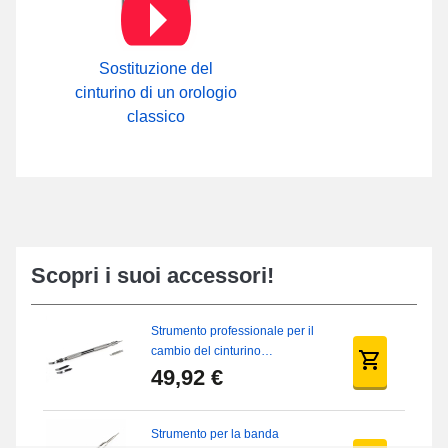
Installato su questa versione di bracciale, il fermaglio ardillon
durevole serve per l'apertura dell'orologio. Sul nostro sito web
nella nostra sottocategoria
Boucle ardillon
, hai la possibilità di
esaminare tutti i fermagli disponibili.
Sostituzione del
cinturino di un orologio
classico
Scopri i suoi accessori!
Strumento professionale per il
cambio del cinturino
dell'orologio
49,92 €
Strumento per la banda