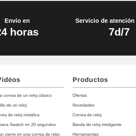
Envío en
Servicio de atención 
24 horas
7d/7
Vidéos
Productos
la correa de un reloj clásico
Ofertas
lla de un reloj
Novedades
rea de reloj metálica
Correa de reloj
ulsera Swatch en 20 segundos
Banda de reloj inteligente
un cierre en una correa de reloj
Herramientas