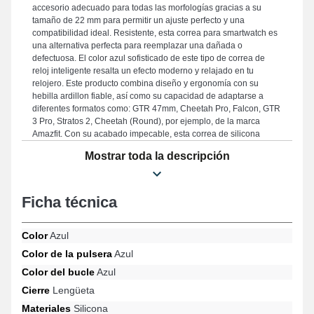
accesorio adecuado para todas las morfologías gracias a su
tamaño de 22 mm para permitir un ajuste perfecto y una
compatibilidad ideal. Resistente, esta correa para smartwatch es
una alternativa perfecta para reemplazar una dañada o
defectuosa. El color azul sofisticado de este tipo de correa de
reloj inteligente resalta un efecto moderno y relajado en tu
relojero. Este producto combina diseño y ergonomía con su
hebilla ardillon fiable, así como su capacidad de adaptarse a
diferentes formatos como: GTR 47mm, Cheetah Pro, Falcon, GTR
3 Pro, Stratos 2, Cheetah (Round), por ejemplo, de la marca
Amazfit. Con su acabado impecable, esta correa de silicona
Amazfit se coordina armoniosamente con una variedad de
Mostrar toda la descripción
modelos populares, ofreciendo un confort perfecto.
Ficha técnica
Color
Azul
Color de la pulsera
Azul
Color del bucle
Azul
Cierre
Lengüeta
Materiales
Silicona