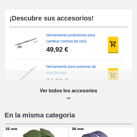
¡Descubre sus accesorios!
Herramienta profesional para
cambiar correas de reloj
49,92 €
Herramienta para pulseras de
reloj baratas
34,92 €
Ver todos los accesorios
Kit de reparación de relojes
para principiantes
16,90 €
En la misma categoria
Pies deslizantes digitales