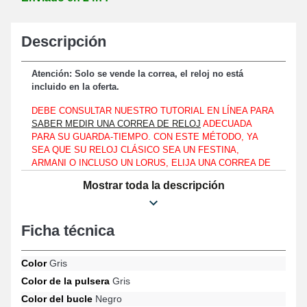
Descripción
Atención: Solo se vende la correa, el reloj no está
incluido en la oferta.
DEBE CONSULTAR NUESTRO TUTORIAL EN LÍNEA PARA
SABER MEDIR UNA CORREA DE RELOJ
ADECUADA
PARA SU GUARDA-TIEMPO. CON ESTE MÉTODO, YA
SEA QUE SU RELOJ CLÁSICO SEA UN FESTINA,
ARMANI O INCLUSO UN LORUS, ELIJA UNA CORREA DE
RELOJ COMPATIBLE CON EL MODELO PARTICULAR DE
Mostrar toda la descripción
GUARDA-TIEMPO QUE TIENE.
Este artículo está diseñado para ser ensamblado con una caja de
reloj que tenga una medida entre asas de exactamente 20 mm.
Ficha técnica
Al estar fabricada con cuero genuino, la correa para reloj es un
compromiso óptimo para renovar una correa de reloj rota o
Color
Gris
deteriorada. Se realiza un mecanismo de fijación fiable y rápido
Color de la pulsera
Gris
mediante una hebilla de tono negro. En la parte de la caja del
reloj, fije la Correa para reloj de 20 mm de cuero genuino gris
Color del bucle
Negro