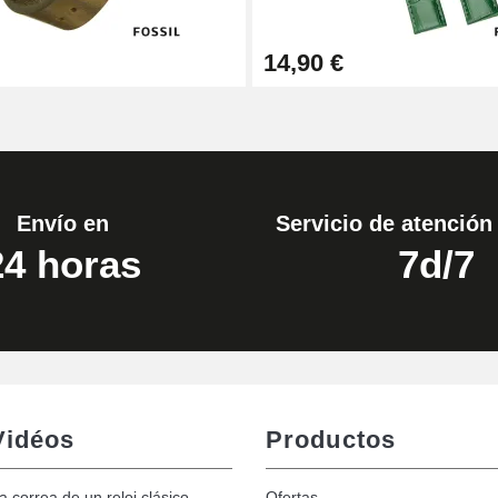
14,90 €
Envío en
Servicio de atención 
24 horas
7d/7
Vidéos
Productos
la correa de un reloj clásico
Ofertas