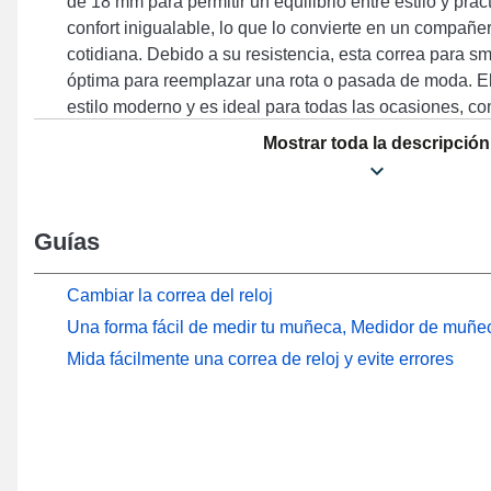
de 18 mm para permitir un equilibrio entre estilo y pra
confort inigualable, lo que lo convierte en un compañe
cotidiana. Debido a su resistencia, esta correa para 
óptima para reemplazar una rota o pasada de moda. El c
estilo moderno y es ideal para todas las ocasiones, c
cuidada y funcionalidad avanzada para satisfacer los 
Mostrar toda la descripción
al confort. Esta correa fusiona diseño y comodidad con
duradero, así como su capacidad para adaptarse a m
6 42 mm, Gen 4 Venture HR, Gen 4 Sport, Gen 5e 42 
Guías
más de la marca Fossil. Combinando un diseño refinado
accesorio relojero Fossil ofrece una adaptabilidad amp
referencias de manera sin esfuerzo, asegurando al mi
Cambiar la correa del reloj
único.
Una forma fácil de medir tu muñeca, Medidor de muñec
Mida fácilmente una correa de reloj y evite errores