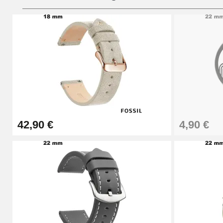
Pies deslizantes digitales
9,90 €
Kit de relojería para principiantes
26,90 €
42,90 €
4,90 €
Boîte Pompe Pulsera Montre - Diámetro 1
14,08 €
Caja de bombeo para pulseras de reloj -
19,90 €