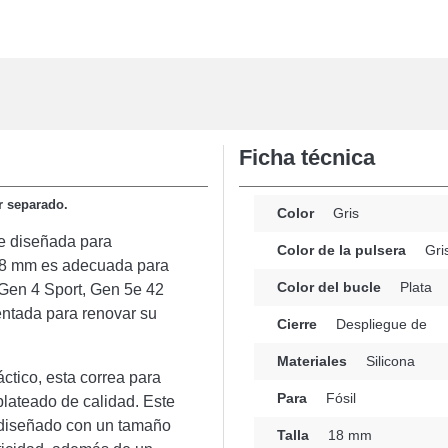
Ficha técnica
or separado.
Color
Gris
te diseñada para
Color de la pulsera
Gri
e 18 mm es adecuada para
Color del bucle
Plata
 Gen 4 Sport, Gen 5e 42
ntada para renovar su
Cierre
Despliegue de
Materiales
Silicona
ctico, esta correa para
Para
Fósil
lateado de calidad. Este
 diseñado con un tamaño
Talla
18 mm