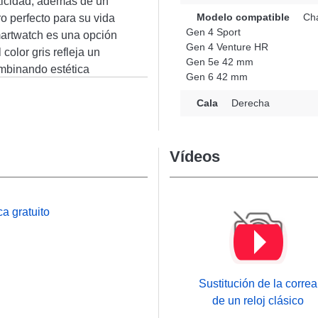
cticidad, además de un
Modelo compatible
Cha
ro perfecto para su vida
Gen 4 Sport
smartwatch es una opción
Gen 4 Venture HR
olor gris refleja un
Gen 5e 42 mm
ombinando estética
Gen 6 42 mm
deseos de los aficionados
 su cierre desplegable
Cala
Derecha
uchos modelos como: Gen
mm, Charter y muchos
Vídeos
 y confort, este
lia con varias
smo tiempo un estilo
a gratuito
Sustitución de la correa
de un reloj clásico