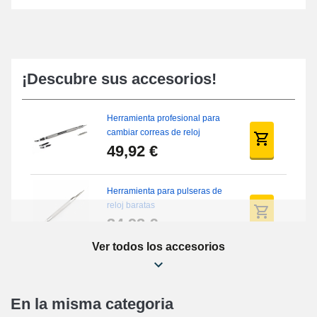
¡Descubre sus accesorios!
Herramienta profesional para
cambiar correas de reloj
49,92 €
Herramienta para pulseras de
reloj baratas
34,92 €
Ver todos los accesorios
Kit de reparación de relojes
para principiantes
16,90 €
En la misma categoria