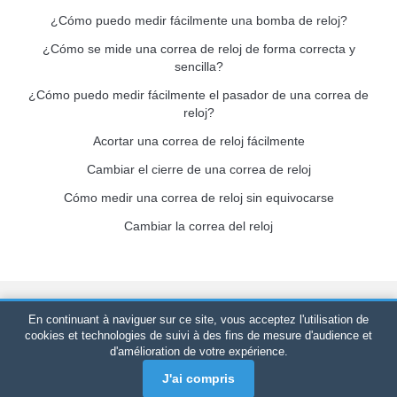
¿Cómo puedo medir fácilmente una bomba de reloj?
¿Cómo se mide una correa de reloj de forma correcta y
sencilla?
¿Cómo puedo medir fácilmente el pasador de una correa de
reloj?
Acortar una correa de reloj fácilmente
Cambiar el cierre de una correa de reloj
Cómo medir una correa de reloj sin equivocarse
Cambiar la correa del reloj
Bracelet-de-montre.com
© 2026
Reservados todos los derechos
En continuant à naviguer sur ce site, vous acceptez l'utilisation de
-
SIRET
: 520 247 727 000 57 -
Plataforma Jurídica: BP 20075 -
cookies et technologies de suivi à des fins de mesure d'audience et
d'amélioration de votre expérience.
31121 PORTET PDC - Francia Metropolitana
-
Ventas
únicamente en línea
J'ai compris