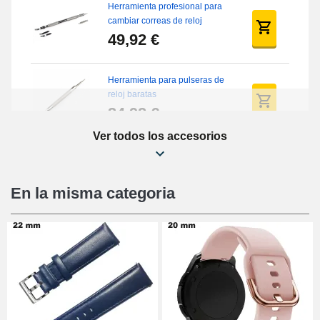
Herramienta profesional para
cambiar correas de reloj
49,92 €
Herramienta para pulseras de
reloj baratas
34,92 €
Ver todos los accesorios
Kit de reparación de relojes
para principiantes
16,90 €
En la misma categoria
Pies deslizantes digitales
9,90 €
Kit de relojería para
principiantes