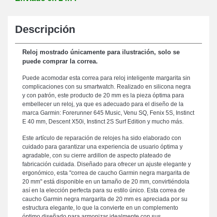
Descripción
Reloj mostrado únicamente para ilustración, solo se
puede comprar la correa.
Puede acomodar esta correa para reloj inteligente margarita sin
complicaciones con su smartwatch. Realizado en silicona negra
y con patrón, este producto de 20 mm es la pieza óptima para
embellecer un reloj, ya que es adecuado para el diseño de la
marca Garmin: Forerunner 645 Music, Venu SQ, Fenix 5S, Instinct
E 40 mm, Descent X50i, Instinct 2S Surf Edition y mucho más.
Este artículo de reparación de relojes ha sido elaborado con
cuidado para garantizar una experiencia de usuario óptima y
agradable, con su cierre ardillon de aspecto plateado de
fabricación cuidada. Diseñado para ofrecer un ajuste elegante y
ergonómico, esta "correa de caucho Garmin negra margarita de
20 mm" está disponible en un tamaño de 20 mm, convirtiéndola
así en la elección perfecta para su estilo único. Esta correa de
caucho Garmin negra margarita de 20 mm es apreciada por su
estructura elegante, lo que la convierte en un complemento
óptimo diseñado para armonizar idealmente con sus