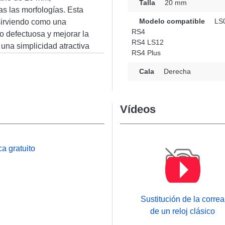
Talla
20 mm
s las morfologías. Esta
Modelo compatible
LS
 sirviendo como una
RS4
o defectuosa y mejorar la
RS4 LS12
a una simplicidad atractiva
RS4 Plus
ias, combinando
necesidades de los
Cala
Derecha
 pulsera de reloj
RS4 LS12, RS4 Plus,
e de ardillón es de
Vídeos
martwatch Haylou se
 de la marca.
a gratuito
Sustitución de la correa
de un reloj clásico