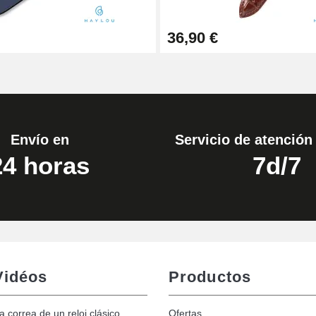
36,90 €
Envío en
Servicio de atención 
24 horas
7d/7
Vidéos
Productos
la correa de un reloj clásico
Ofertas