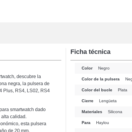
Ficha técnica
Color
Negro
twatch, descubre la
Color de la pulsera
Neg
ona negra, la pulsera de
Color del bucle
Plata
S4 Plus, RS4, LS02, RS4
Cierre
Lengüeta
a para smartwatch dado
Materiales
Silicona
 alta calidad.
Para
Haylou
onómico, esta pulsera
maño de 20 mm,