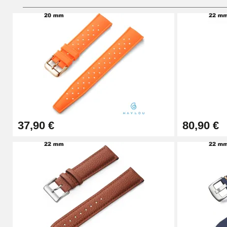
Pies deslizantes digitales
9,90 €
Kit de relojería para principiantes
26,90 €
37,90 €
80,90 €
Boîte Pompe Pulsera Montre - Diámetro 1
14,08 €
Caja de bombeo para pulseras de reloj -
19,90 €