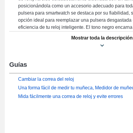
posicionándola como un accesorio adecuado para toda
pulsera para smartwatch se destaca por su fiabilidad,
opción ideal para reemplazar una pulsera desgastada 
eficiencia de tu reloj inteligente. El tono negro encarn
que se integra elegantemente a tus necesidades diar
Mostrar toda la descripción
elegancia atemporal y durabilidad para satisfacer las 
apasionados de la moda. Posicionada para este tipo de
inteligente, es ajustable a este tipo con los modelos 
LS02, RS4 y muchos otros de la marca Haylou, el cierr
Guías
excelente calidad. Con su flexibilidad, esta pulsera s
combina naturalmente con una variedad de referencias
Cambiar la correa del reloj
Una forma fácil de medir tu muñeca, Medidor de muñec
Mida fácilmente una correa de reloj y evite errores