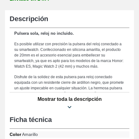
Descripción
Pulsera sola, reloj no incluido.
Es posible utilizar con precisión la pulsera del reloj conectado a
su smartwatch. Confeccionado en silicona amarilla, el producto
de 20mm es el accesorio esencial para embellecer su
smartwatch, ya que es apto para los modelos de la marca Honor:
Watch ES, Magic Watch 2 (42 mm) y muchos más.
Disfrute de la solidez de esta pulsera para reloj conectado
equipada con un resistente cierre de ardillon negro, que promete
un ajuste impecable en cualquier situación. La hermosa pulsera
ha sido cuidadosamente diseñada con un tamaño de 20mm para
Mostrar toda la descripción
ofrecer una estética refinada y un uso agradable, convirtiéndola
en la elección perfecta para su día a día. Esta "pulsera de 20mm
amarilla de caucho Honor" se destaca por su fiabilidad,
constituyendo un compromiso ideal para reemplazar un
Ficha técnica
accesorio desgastado o dañado y mejorar la eficacia de su
pulsera. Realzando el estilo atlético de su reloj conectado, este
tipo de pulsera está diseñada para satisfacer las necesidades de
Color
Amarillo
los entusiastas de la relojería. Compatible con el diseño Magic