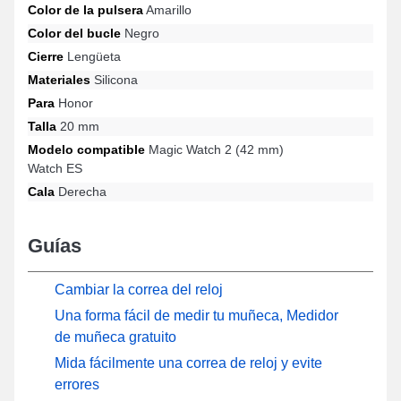
Color de la pulsera
Amarillo
Watch 2 (42 mm), Watch ES y muchos más de la marca Honor,
este tipo de pulsera para reloj conectado incorpora un cierre de
Color del bucle
Negro
ardillon de alta gama. Gracias a su amplia compatibilidad, esta
Cierre
Lengüeta
pulsera de reloj conectado Honor se adapta idealmente a
Materiales
Silicona
modelos compatibles de la marca.
Para
Honor
Talla
20 mm
Modelo compatible
Magic Watch 2 (42 mm)
Watch ES
Cala
Derecha
Guías
Cambiar la correa del reloj
Una forma fácil de medir tu muñeca, Medidor
de muñeca gratuito
Mida fácilmente una correa de reloj y evite
errores