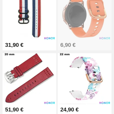
9,90 €
Alicates de perforación
(perforadora)
57,42 €
Alicates para correas de reloj
31,90 €
6,90 €
10,90 €
Kit de relojería para
principiantes
26,90 €
Boîte Pompe Pulsera Montre -
Diámetro 1.50 mm - 8 a 25 mm
14,08 €
51,90 €
24,90 €