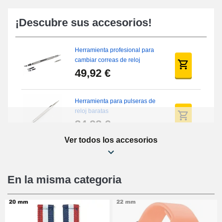
¡Descubre sus accesorios!
Herramienta profesional para
cambiar correas de reloj
49,92 €
Herramienta para pulseras de
reloj baratas
34,92 €
Ver todos los accesorios
Kit de reparación de relojes
para principiantes
16,90 €
En la misma categoria
Pies deslizantes digitales