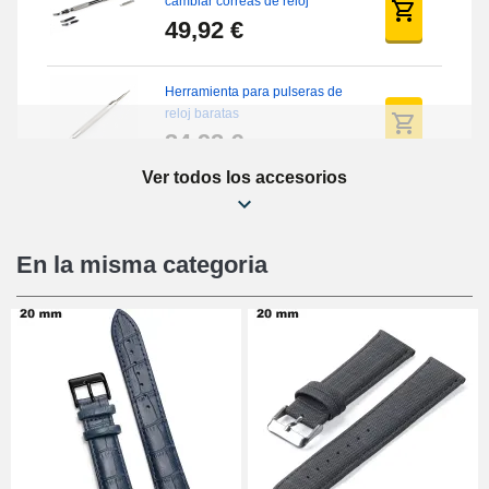
cambiar correas de reloj
49,92 €
Herramienta para pulseras de
reloj baratas
34,92 €
Ver todos los accesorios
Kit de reparación de relojes
para principiantes
16,90 €
En la misma categoria
Pies deslizantes digitales
9,90 €
Alicates de perforación
(perforadora)
57,42 €