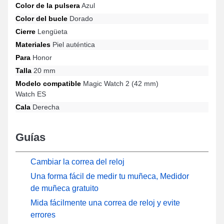
Color de la pulsera
Azul
reloj se adapta perfectamente a los gustos de los apasionados
de la relojería. Esta gama de correas para reloj presenta un
Color del bucle
Dorado
cierre de ardillon confiable y es ajustable a las referencias Magic
Cierre
Lengüeta
Watch 2 (42 mm), Watch ES, entre otras de la marca Honor.
Materiales
Piel auténtica
Gracias a su diseño ingenioso, este elegante producto de Honor
se combina armoniosamente con una amplia variedad de
Para
Honor
modelos adaptados a cada momento.
Talla
20 mm
Modelo compatible
Magic Watch 2 (42 mm)
Watch ES
Cala
Derecha
Guías
Cambiar la correa del reloj
Una forma fácil de medir tu muñeca, Medidor
de muñeca gratuito
Mida fácilmente una correa de reloj y evite
errores