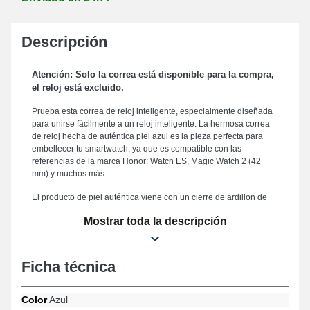
Descripción
Atención: Solo la correa está disponible para la compra,
el reloj está excluido.
Prueba esta correa de reloj inteligente, especialmente diseñada
para unirse fácilmente a un reloj inteligente. La hermosa correa
de reloj hecha de auténtica piel azul es la pieza perfecta para
embellecer tu smartwatch, ya que es compatible con las
referencias de la marca Honor: Watch ES, Magic Watch 2 (42
mm) y muchos más.
El producto de piel auténtica viene con un cierre de ardillon de
aspecto dorado confiable que está diseñado para ofrecer un
Mostrar toda la descripción
mecanismo de sujeción rápido y seguro. Al aprovechar la
proporción de 20 mm perfectamente adecuada de esta correa de
reloj, obtienes un ajuste óptimo y un soporte confiable, lo que la
hace ideal para tu estilo personal. Reconocido por su
Ficha técnica
durabilidad, este producto se posiciona como una opción óptima
para renovar un accesorio anticuado o dañado, al mismo tiempo
que ofrece un rendimiento duradero para tu correa. Potenciando
Color
Azul
una presencia vanguardista y práctica de tu reloj, esta correa de