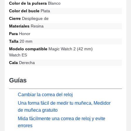
Color de la pulsera
Blanco
este tipo de pulsera de reloj inteligente, es compatible con los
diseños Watch ES, Magic Watch 2 (42 mm) y muchos otros de la
Color del bucle
Plata
marca Honor, y cuenta con un cierre desplegable. Con su
Cierre
Despliegue de
apariencia moderna, este accesorio de Honor se armoniza
Materiales
Resina
idealmente con una variedad de modelos populares ofreciendo
una suavidad incomparable.
Para
Honor
Talla
20 mm
Modelo compatible
Magic Watch 2 (42 mm)
Watch ES
Cala
Derecha
Guías
Cambiar la correa del reloj
Una forma fácil de medir tu muñeca, Medidor
de muñeca gratuito
Mida fácilmente una correa de reloj y evite
errores