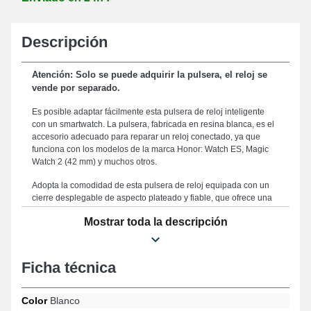
Descripción
Atención: Solo se puede adquirir la pulsera, el reloj se
vende por separado.
Es posible adaptar fácilmente esta pulsera de reloj inteligente
con un smartwatch. La pulsera, fabricada en resina blanca, es el
accesorio adecuado para reparar un reloj conectado, ya que
funciona con los modelos de la marca Honor: Watch ES, Magic
Watch 2 (42 mm) y muchos otros.
Adopta la comodidad de esta pulsera de reloj equipada con un
cierre desplegable de aspecto plateado y fiable, que ofrece una
seguridad total para un uso diario. Diseñada para asegurar un
Mostrar toda la descripción
equilibrio entre estilo y practicidad y una experiencia de usuario
óptima, esta pulsera tiene una medida de 20 mm, convirtiéndola
en el compañero perfecto para tus requisitos de confort y
elegancia. Dado que es resistente, esta pulsera de reloj
Ficha técnica
inteligente representa una alternativa adecuada para reemplazar
una usada o anticuada. Realzando el toque refinado de tu
relojero, este estilo de pulsera de reloj corresponde
Color
Blanco
perfectamente a los deseos de los aficionados al diseño. Con