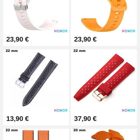
7,90 €
Kit de reparación de relojes
para principiantes
16,90 €
23,90 €
23,90 €
Pies deslizantes digitales
9,90 €
Kit de relojería para
principiantes
26,90 €
13,90 €
37,90 €
Martillo para pasador de correa
de reloj
3,90 €