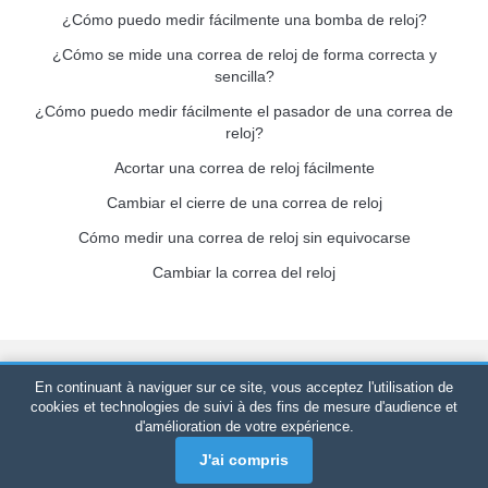
¿Cómo puedo medir fácilmente una bomba de reloj?
¿Cómo se mide una correa de reloj de forma correcta y
sencilla?
¿Cómo puedo medir fácilmente el pasador de una correa de
reloj?
Acortar una correa de reloj fácilmente
Cambiar el cierre de una correa de reloj
Cómo medir una correa de reloj sin equivocarse
Cambiar la correa del reloj
Bracelet-de-montre.com
© 2026
Reservados todos los derechos
En continuant à naviguer sur ce site, vous acceptez l'utilisation de
-
SIRET
: 520 247 727 000 57 -
Plataforma Jurídica: BP 20075 -
cookies et technologies de suivi à des fins de mesure d'audience et
d'amélioration de votre expérience.
31121 PORTET PDC - Francia Metropolitana
-
Ventas
únicamente en línea
J'ai compris