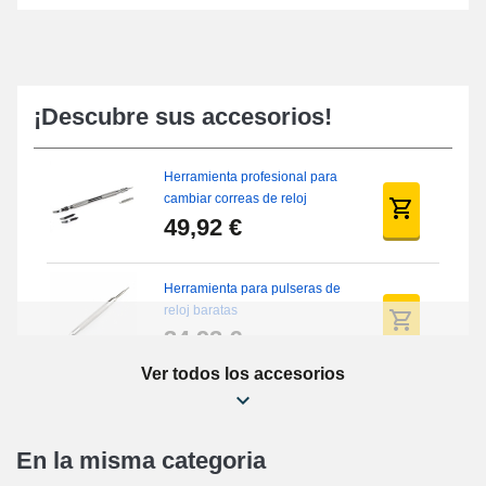
¡Descubre sus accesorios!
Herramienta profesional para
cambiar correas de reloj
49,92 €
Herramienta para pulseras de
reloj baratas
34,92 €
Ver todos los accesorios
Kit de reparación de relojes
para principiantes
16,90 €
En la misma categoria