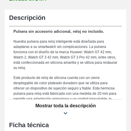
Descripción
Pulsera sin accesorio adicional, reloj no incluido.
Nuestra pulsera para reloj inteligente está diseñada para
adaptarse a su smartwatch sin complicaciones. La pulsera
funciona con el diseño de la marca Huawei: Watch GT 42 mm,
Watch 2, Watch GT 3 42 mm, Watch GT 3 Pro 42 mm, entre otros,
está confeccionada en silicona amarilla y se utiliza para restaurar
su reloj.
Este producto de reloj de silicona cuenta con un cierre
desplegable de color plateado duradero que se utiliza para
ofrecer un dispositivo de sujeción seguro y fiable. Esta hermosa
pulsera para reloj está fabricada con una medida de 20 mm para
permitir una adaptación armoniosa y un confort inigualable, lo
que la convierte en un complemento ideal para sus necesidades
Mostrar toda la descripción
de confort y elegancia. Este artículo de reparación de reloj de
silicona representa una opción óptima para reemplazar uno
desactualizado o dañado, dado que es robusto. La tonalidad
Ficha técnica
amarilla encarna una modernidad única que se adapta
perfectamente a todos los atuendos, combinando confort óptimo