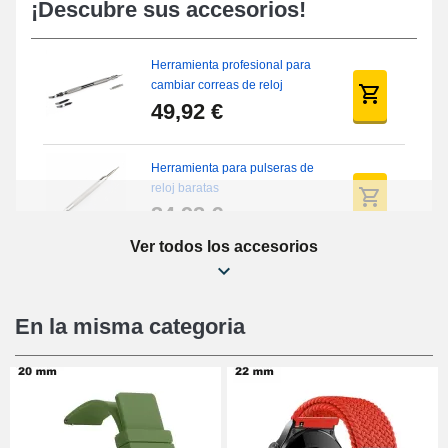
¡Descubre sus accesorios!
Herramienta profesional para
cambiar correas de reloj
49,92 €
Herramienta para pulseras de
reloj baratas
34,92 €
Ver todos los accesorios
Kit de reparación de relojes
para principiantes
16,90 €
En la misma categoria
Pies deslizantes digitales
9,90 €