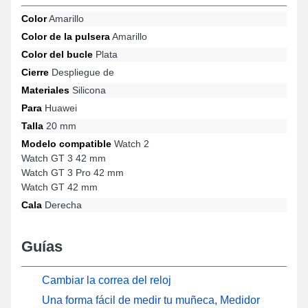
y durabilidad para satisfacer las necesidades de los usuarios
Color
Amarillo
modernos. Fijado con esta versión de pulsera para reloj
Color de la pulsera
Amarillo
inteligente, es compatible con los modelos Watch GT 3 42 mm,
Watch GT 3 Pro 42 mm, Watch 2, Watch GT 42 mm y muchos más
Color del bucle
Plata
de la marca Huawei; el cierre desplegable es de excelente
Cierre
Despliegue de
calidad. Con su versatilidad, esta pulsera para reloj inteligente
Huawei se conecta impecablemente a diferentes referencias de
Materiales
Silicona
la marca.
Para
Huawei
Talla
20 mm
Modelo compatible
Watch 2
Watch GT 3 42 mm
Watch GT 3 Pro 42 mm
Watch GT 42 mm
Cala
Derecha
Guías
Cambiar la correa del reloj
Una forma fácil de medir tu muñeca, Medidor