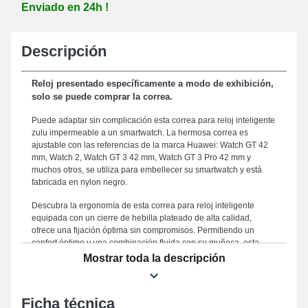
Enviado en 24h !
Descripción
Reloj presentado específicamente a modo de exhibición,
solo se puede comprar la correa.
Puede adaptar sin complicación esta correa para reloj inteligente
zulu impermeable a un smartwatch. La hermosa correa es
ajustable con las referencias de la marca Huawei: Watch GT 42
mm, Watch 2, Watch GT 3 42 mm, Watch GT 3 Pro 42 mm y
muchos otros, se utiliza para embellecer su smartwatch y está
fabricada en nylon negro.
Descubra la ergonomía de esta correa para reloj inteligente
equipada con un cierre de hebilla plateado de alta calidad,
ofrece una fijación óptima sin compromisos. Permitiendo un
confort óptimo y una combinación fluida con su muñeca, esta
correa para reloj tiene un ancho de 20 mm. La correa de reloj de
Mostrar toda la descripción
20 mm representa una opción adecuada para reemplazar una
que esté desgastada o dañada, porque es resistente. El color
negro refinado de esta correa de reloj zulu impermeable confiere
Ficha técnica
un aspecto atlético y elegante a su reloj inteligente. Este tipo de