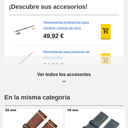
¡Descubre sus accesorios!
Herramienta profesional para
cambiar correas de reloj
49,92 €
Herramienta para pulseras de
reloj baratas
34,92 €
Ver todos los accesorios
Kit de reparación de relojes
para principiantes
16,90 €
En la misma categoria
Pies deslizantes digitales
9,90 €