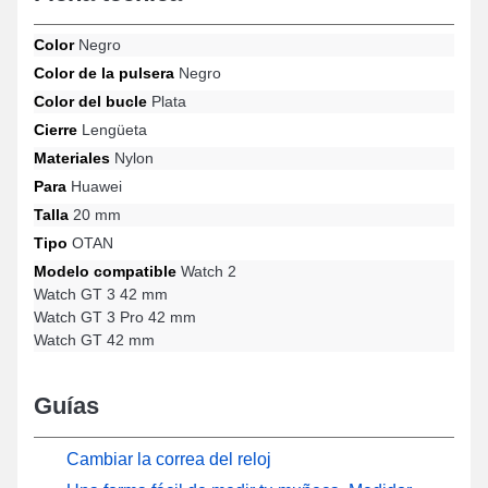
correa para reloj incluye un cierre de hebilla duradero y es
compatible con las referencias Watch GT 3 Pro 42 mm, Watch GT
Color
Negro
3 42 mm, Watch GT 42 mm, Watch 2 y muchas más de la marca
Color de la pulsera
Negro
Huawei. Elaborado para combinarse armoniosamente con una
amplia gama de modelos de la marca Huawei, este accesorio
Color del bucle
Plata
combina ergonomía ejemplar y adaptabilidad con el fin de
Cierre
Lengüeta
ofrecer un uso agradable.
Materiales
Nylon
Para
Huawei
Talla
20 mm
Tipo
OTAN
Modelo compatible
Watch 2
Watch GT 3 42 mm
Watch GT 3 Pro 42 mm
Watch GT 42 mm
Guías
Cambiar la correa del reloj