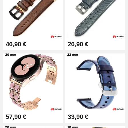
Alicates de perforación
(perforadora)
57,42 €
Alicates para correas de reloj
46,90 €
26,90 €
10,90 €
Kit de relojería para
principiantes
26,90 €
Boîte Pompe Pulsera Montre -
Diámetro 1.50 mm - 8 a 25 mm
14,08 €
57,90 €
33,90 €