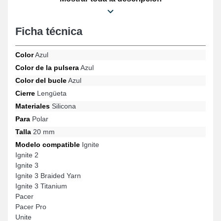
apariencia única para el uso diario. Este producto combina
refinamiento y ergonomía gracias a su cierre ardillon fiable, así
como su capacidad de adaptarse a diferentes formatos como:
Ficha técnica
Unite, Ignite, Ignite 3, Ignite 3 Titanium, Pacer Pro, Ignite 2 y
muchos más de la marca Polar. Este producto de reloj de silicona
Polar se conecta adecuadamente a diferentes referencias de la
Color
Azul
marca.
Color de la pulsera
Azul
Color del bucle
Azul
Cierre
Lengüeta
Materiales
Silicona
Para
Polar
Talla
20 mm
Modelo compatible
Ignite
Ignite 2
Ignite 3
Ignite 3 Braided Yarn
Ignite 3 Titanium
Pacer
Pacer Pro
Unite