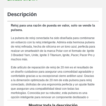
Descripción
Reloj para una razón de puesta en valor, solo se vende la
pulsera.
La pulsera de reloj conectada ha sido diseñada para combinarse
sin esfuerzo con tu reloj inteligente. Admira esta hermosa pulsera
de reloj refinada, hecha de silicona en un tono azul, perfecta para
realzar un smartwatch de la marca Polar con el formato de: Ignite
3 Braided Yarn, Unite, Ignite 3 Titanium, Ignite, Pacer, Pacer Pro y
muchos más.
Este artículo de reparación de reloj de 20 mm es el resultado de
un diseño cuidadoso para asegurar una comodidad agradable y
confortable gracias a su excepcional cierre ardillon azul. Gracias
a la dimensión optimizada de 20 mm de esta pulsera para reloj
conectado, disfrutas de una ergonomía perfecta y un ajuste fiable
que aseguran una compatibilidad ideal con todas las
morfologías. Conocida por su robustez, esta pulsera es una
opción inteligente para renovar un componente desfasado o
cansado, garantizando un rendimiento duradero para tu pulsera.
Mostrar toda la descripción
El color azul clásico de esta pulsera de reloj aporta una