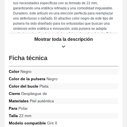
sus necesidades específicas con su formato de 22 mm,
garantizando una estética refinada y una comodidad inigualable.
Duradero, este artículo es una elección perfecta para reemplazar
uno defectuoso o dañado. El atractivo color negro de este tipo de
pulsera ha sido diseñado para los entusiastas que buscan una
simbiosis entre estética e innovación; esta pulsera se adapta
perfectamente a los deseos de los aficionados a la relojería. Este
producto fusiona estética y practicidad a través de su cierre
Mostrar toda la descripción
desplegable de calidad y su compatibilidad con diferentes
formatos como: Vantage V3, Vantage M3, Grit X Pro, Grit X,
Vantage M2, Grit X2 Pro y muchos más de la marca Polar.
Ficha técnica
Pensado para adaptarse idealmente a las distintas opciones de
la marca Polar, este accesorio une ergonomía ejemplar y
adaptabilidad para asegurar un confort óptimo.
Color
Negro
Color de la pulsera
Negro
Color del bucle
Plata
Cierre
Despliegue de
Materiales
Piel auténtica
Para
Polar
Talla
22 mm
Modelo compatible
Grit X