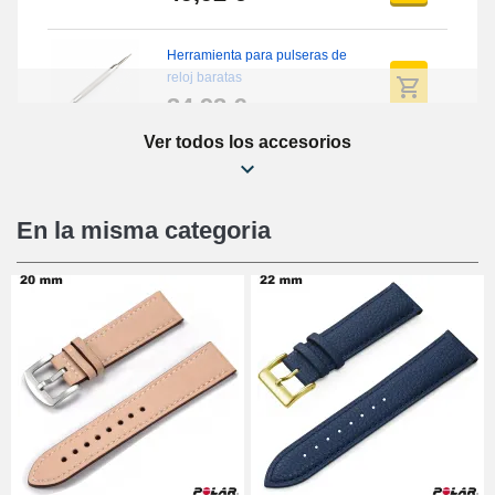
Herramienta para pulseras de
reloj baratas
34,92 €
Ver todos los accesorios
Kit de reparación de relojes
para principiantes
16,90 €
En la misma categoria
Pies deslizantes digitales
9,90 €
Alicates de perforación
(perforadora)
57,42 €