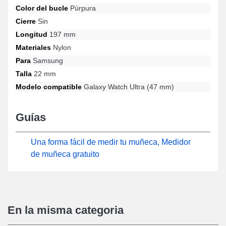
Color del bucle
Púrpura
clásico de este tipo de correa de reloj ha sido diseñado para los
entusiastas que aprecian una combinación sutil entre
Cierre
Sin
sofisticación y practicidad, esta correa de reloj se adapta
Longitud
197 mm
perfectamente a las expectativas de los usuarios ocasionales.
Esta versión de correa de reloj inteligente es adecuada con las
Materiales
Nylon
referencias Galaxy Watch Ultra (47 mm) de la marca Samsung.
Para
Samsung
Con su conexión universal, esta correa de reloj inteligente
Samsung coincide idealmente con el modelo particular Galaxy
Talla
22 mm
Watch Ultra (47 mm) de la marca.
Modelo compatible
Galaxy Watch Ultra (47 mm)
Guías
Una forma fácil de medir tu muñeca, Medidor
de muñeca gratuito
En la misma categoria