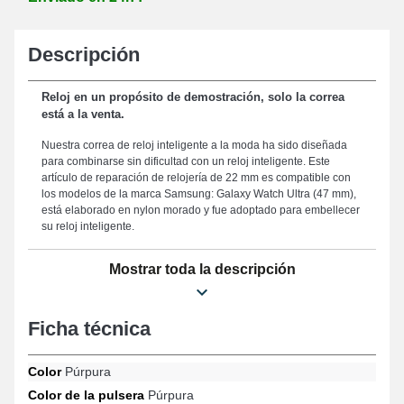
Descripción
Reloj en un propósito de demostración, solo la correa
está a la venta.
Nuestra correa de reloj inteligente a la moda ha sido diseñada
para combinarse sin dificultad con un reloj inteligente. Este
artículo de reparación de relojería de 22 mm es compatible con
los modelos de la marca Samsung: Galaxy Watch Ultra (47 mm),
está elaborado en nylon morado y fue adoptado para embellecer
su reloj inteligente.
La correa de reloj de 22 mm no adapta un sistema de enganche
Mostrar toda la descripción
para ofrecer un mecanismo de sujeción eficaz y seguro.
Fabricado para permitir un ajuste ergonómico y un estilo
elegante, este "brazo de reloj inteligente a la moda de samsung
en tela" presenta un ancho de 22 mm, lo que lo convierte en la
Ficha técnica
elección perfecta para todas las morfologías. La correa de reloj
de 22 mm tiene una longitud de 197 mm. Reconocido por su
Color
Púrpura
resistencia, esta correa de reloj se posiciona como una elección
inteligente para renovar una correa anticuada o rota, mientras
Color de la pulsera
Púrpura
ofrece una calidad notable para su smartwatch. El color púrpura