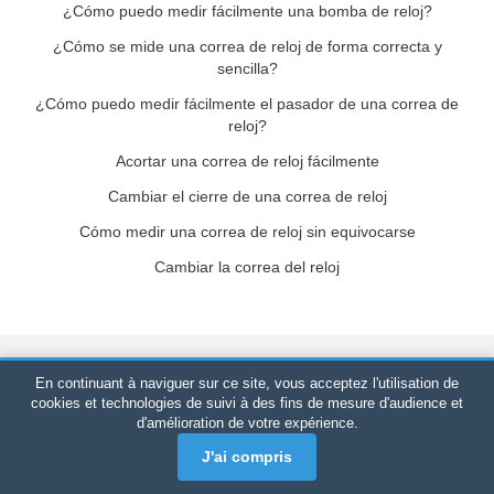
¿Cómo puedo medir fácilmente una bomba de reloj?
¿Cómo se mide una correa de reloj de forma correcta y
sencilla?
¿Cómo puedo medir fácilmente el pasador de una correa de
reloj?
Acortar una correa de reloj fácilmente
Cambiar el cierre de una correa de reloj
Cómo medir una correa de reloj sin equivocarse
Cambiar la correa del reloj
Bracelet-de-montre.com
© 2026
Reservados todos los derechos
En continuant à naviguer sur ce site, vous acceptez l'utilisation de
-
SIRET
: 520 247 727 000 57 -
Plataforma Jurídica: BP 20075 -
cookies et technologies de suivi à des fins de mesure d'audience et
d'amélioration de votre expérience.
31121 PORTET PDC - Francia Metropolitana
-
Ventas
únicamente en línea
J'ai compris