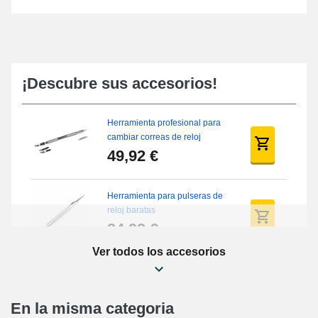
¡Descubre sus accesorios!
Herramienta profesional para
cambiar correas de reloj
49,92 €
Herramienta para pulseras de
reloj baratas
34,92 €
Ver todos los accesorios
Kit de reparación de relojes
para principiantes
16,90 €
En la misma categoria