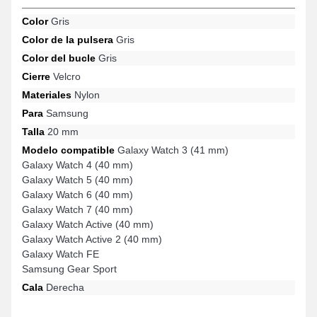
Active (40 mm), Galaxy Watch 6 (40 mm), Galaxy Watch FE y
muchos más de la marca Samsung. Gracias a su estilo
Color
Gris
contemporáneo, esta pulsera para reloj Samsung se adapta sin
Color de la pulsera
Gris
esfuerzo a una selección diversa para todas las ocasiones.
Color del bucle
Gris
Cierre
Velcro
Materiales
Nylon
Para
Samsung
Talla
20 mm
Modelo compatible
Galaxy Watch 3 (41 mm)
Galaxy Watch 4 (40 mm)
Galaxy Watch 5 (40 mm)
Galaxy Watch 6 (40 mm)
Galaxy Watch 7 (40 mm)
Galaxy Watch Active (40 mm)
Galaxy Watch Active 2 (40 mm)
Galaxy Watch FE
Samsung Gear Sport
Cala
Derecha