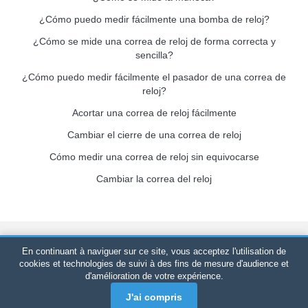
¿Cómo puedo medir fácilmente una bomba de reloj?
¿Cómo se mide una correa de reloj de forma correcta y
sencilla?
¿Cómo puedo medir fácilmente el pasador de una correa de
reloj?
Acortar una correa de reloj fácilmente
Cambiar el cierre de una correa de reloj
Cómo medir una correa de reloj sin equivocarse
Cambiar la correa del reloj
Bracelet-de-montre.com
© 2026
Reservados todos los derechos
En continuant à naviguer sur ce site, vous acceptez l'utilisation de
-
SIRET
: 520 247 727 000 57 -
Plataforma Jurídica: BP 20075 -
cookies et technologies de suivi à des fins de mesure d'audience et
d'amélioration de votre expérience.
31121 PORTET PDC - Francia Metropolitana
-
Ventas
únicamente en línea
J'ai compris