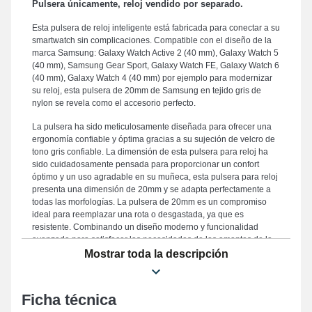
Pulsera únicamente, reloj vendido por separado.
Esta pulsera de reloj inteligente está fabricada para conectar a su
smartwatch sin complicaciones. Compatible con el diseño de la
marca Samsung: Galaxy Watch Active 2 (40 mm), Galaxy Watch 5
(40 mm), Samsung Gear Sport, Galaxy Watch FE, Galaxy Watch 6
(40 mm), Galaxy Watch 4 (40 mm) por ejemplo para modernizar
su reloj, esta pulsera de 20mm de Samsung en tejido gris de
nylon se revela como el accesorio perfecto.
La pulsera ha sido meticulosamente diseñada para ofrecer una
ergonomía confiable y óptima gracias a su sujeción de velcro de
tono gris confiable. La dimensión de esta pulsera para reloj ha
sido cuidadosamente pensada para proporcionar un confort
óptimo y un uso agradable en su muñeca, esta pulsera para reloj
presenta una dimensión de 20mm y se adapta perfectamente a
todas las morfologías. La pulsera de 20mm es un compromiso
ideal para reemplazar una rota o desgastada, ya que es
resistente. Combinando un diseño moderno y funcionalidad
avanzada para satisfacer las necesidades de los amantes de la
elegancia y la funcionalidad, el tono gris evoca una elegancia
Mostrar toda la descripción
sofisticada que se adapta a todos los estilos. Este modelo se
distingue por una hebilla de velcro de alta calidad, y su
adaptabilidad en los diseños Galaxy Watch Active 2 (40 mm),
Ficha técnica
Galaxy Watch 5 (40 mm), Galaxy Watch 4 (40 mm), Galaxy Watch