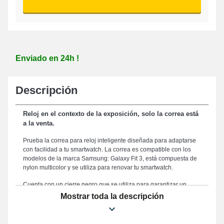
Enviado en 24h !
Descripción
Reloj en el contexto de la exposición, solo la correa está
a la venta.
Prueba la correa para reloj inteligente diseñada para adaptarse
con facilidad a tu smartwatch. La correa es compatible con los
modelos de la marca Samsung: Galaxy Fit 3, está compuesta de
nylon multicolor y se utiliza para renovar tu smartwatch.
Cuenta con un cierre negro que se utiliza para garantizar un
sistema de fijación cómodo y eficaz. La correa de nylon para reloj
Mostrar toda la descripción
es un accesorio adecuado para tus exigencias de confort y
elegancia gracias a su tamaño de 20 mm, ofreciendo una
estética refinada y un uso agradable. Dado que es resistente,