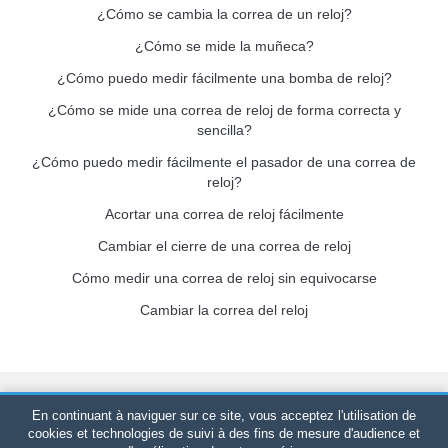
¿Cómo se cambia la correa de un reloj?
¿Cómo se mide la muñeca?
¿Cómo puedo medir fácilmente una bomba de reloj?
¿Cómo se mide una correa de reloj de forma correcta y
sencilla?
¿Cómo puedo medir fácilmente el pasador de una correa de
reloj?
Acortar una correa de reloj fácilmente
Cambiar el cierre de una correa de reloj
Cómo medir una correa de reloj sin equivocarse
Cambiar la correa del reloj
Bracelet-de-montre.com
© 2026
Reservados todos los derechos
En continuant à naviguer sur ce site, vous acceptez l'utilisation de
-
SIRET
: 520 247 727 000 57 -
Plataforma Jurídica: BP 20075 -
cookies et technologies de suivi à des fins de mesure d'audience et