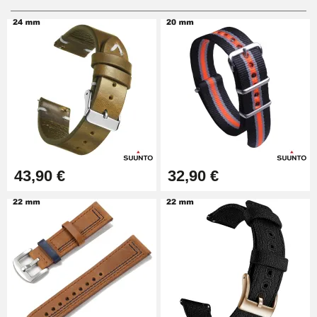
Pies deslizantes digitales
9,90 €
Kit de relojería para
principiantes
26,90 €
Boîte Pompe Pulsera Montre -
43,90 €
32,90 €
Diámetro 1.50 mm - 8 a 25 mm
14,08 €
Caja de bombeo para pulseras
de reloj - Diámetro 1,80 mm - 8
a 25 mm
19,90 €
Quita correas fácil