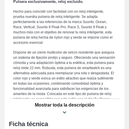
Pulsera exclusivamente, reloj excluido.
Hecho para coincidir con facilidad con un reloj inteligente,
prueba nuestra pulsera de reloj inteligente. Se adapta
perfectamente a las referencias de la marca Suunto: Ocean,
Race, Vertical, Suunto 9 Peak Pro, Race S, Suunto 9 Peak y
muchos más con el objetivo de renovar tu reloj inteligente, esta
pulsera de reloj hecha de nylon rojo y verde se impone como el
accesorio esencial.
Dispone de un cierre multicolor de velcro resistente que asegura
un sistema de fijación prolijo y seguro. Ofreciendo una sensación
cómoda y una adaptación óptima a tu estética, esta pulsera para
reloj mide 22 mm. Robusta, esta pulsera de smartwatch es una
alternativa adecuada para reemplazar una rota o desgastada. El
color rojo y verde evoca un estilo atractivo que realza sutilmente
en todas las ocasiones, combinando comodidad óptima y
funcionalidad avanzada para satisfacer las exigencias de los
amantes de la moda. Colocada en este tipo de pulsera de reloj
inteligente, es compatible con este estilo con el diseño Ocean,
Suunto 9 Peak, Suunto 9 Peak Pro, Suunto 5 Peak, Vertical, Race
Mostrar toda la descripción
S y muchos otros de la marca Suunto, la hebilla de velcro es de
alta gama. Gracias a su conexión universal, este artículo Suunto
se adapta óptimamente a modelos específicos de la marca.
Ficha técnica