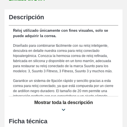
Descripción
Reloj utilizado únicamente con fines visuales, solo se
puede adquirir la correa.
Diseñado para combinarse fácilmente con su reloj inteligente,
descubra en detalle nuestra correa para reloj conectado
hipoalergénica. Conozca la hermosa correa de reloj refinada,
fabricada en silicona y disponible en un tono marrón, adecuada
para restaurar su reloj conectado de la marca Suunto para los
modelos: 3, Suunto 3 Fitness, 3 Fitness, Suunto 3 y muchos más.
Garantice un sistema de fijación rápido y sencillo gracias a esta
correa para reloj conectado, ya que está compuesta por un cierre
de ardillon negro duradero. El tamaño de 20 mm permite una
integración perfecta con sus expectativas y un ajuste cómodo.
Esta correa se destaca por su resistencia, constituyendo un
Mostrar toda la descripción
compromiso óptimo para sustituir un componente desgastado o
anticuado y mejorar la funcionalidad de su correa. Realzando la
exclusividad de su reloj conectado, este tipo de correa para reloj
Ficha técnica
se ajusta perfectamente a las necesidades de usuarios
exigentes. Elaborada para satisfacer las demandas de los