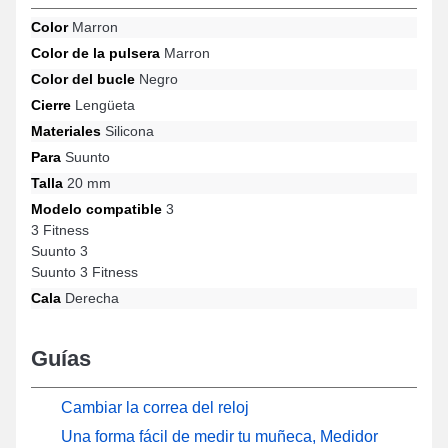
diseños 3 Fitness, Suunto 3, Suunto 3 Fitness, 3 por ejemplo de
Color
Marron
la marca Suunto, esta correa ofrece un cierre de ardillon
Color de la pulsera
Marron
excepcional y una experiencia de usuario sobresaliente.
Combinando ergonomía y amplia compatibilidad, esta correa
Color del bucle
Negro
Suunto permite una conexión armoniosa con varias referencias
Cierre
Lengüeta
de manera fluida, garantizando al mismo tiempo un uso
agradable.
Materiales
Silicona
Para
Suunto
Talla
20 mm
Modelo compatible
3
3 Fitness
Suunto 3
Suunto 3 Fitness
Cala
Derecha
Guías
Cambiar la correa del reloj
Una forma fácil de medir tu muñeca, Medidor