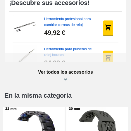
¡Descubre sus accesorios!
Herramienta profesional para
cambiar correas de reloj
49,92 €
Herramienta para pulseras de
reloj baratas
34,92 €
Ver todos los accesorios
Kit de reparación de relojes
para principiantes
16,90 €
En la misma categoria
Pies deslizantes digitales
9,90 €