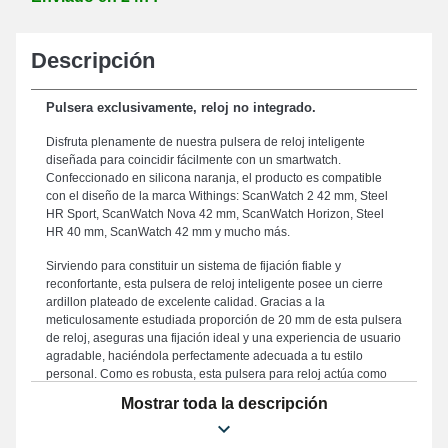
Descripción
Pulsera exclusivamente, reloj no integrado.
Disfruta plenamente de nuestra pulsera de reloj inteligente
diseñada para coincidir fácilmente con un smartwatch.
Confeccionado en silicona naranja, el producto es compatible
con el diseño de la marca Withings: ScanWatch 2 42 mm, Steel
HR Sport, ScanWatch Nova 42 mm, ScanWatch Horizon, Steel
HR 40 mm, ScanWatch 42 mm y mucho más.
Sirviendo para constituir un sistema de fijación fiable y
reconfortante, esta pulsera de reloj inteligente posee un cierre
ardillon plateado de excelente calidad. Gracias a la
meticulosamente estudiada proporción de 20 mm de esta pulsera
de reloj, aseguras una fijación ideal y una experiencia de usuario
agradable, haciéndola perfectamente adecuada a tu estilo
personal. Como es robusta, esta pulsera para reloj actúa como
un compromiso apropiado para reemplazar una dañada o
Mostrar toda la descripción
desgastada. El color naranja chic de este tipo de pulsera de reloj
ha sido diseñado para los aficionados que buscan una simbiosis
entre simplicidad y comodidad, este producto cumple