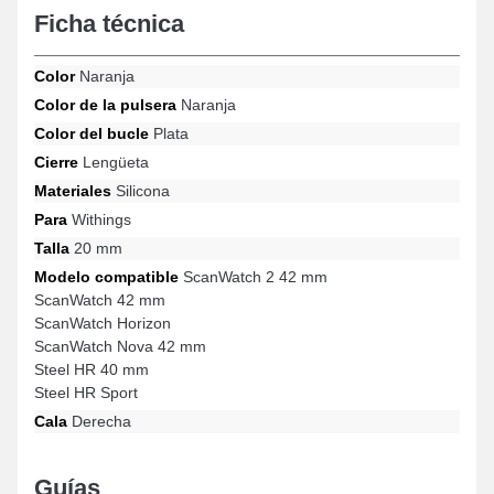
Ficha técnica
perfectamente con los criterios de los usuarios exigentes.
Equipado con un cierre ardillon de muy buena calidad, este
modelo resalta una sujeción óptima y es compatible con las
Color
Naranja
referencias Steel HR Sport, ScanWatch Nova 42 mm, Steel HR
40 mm, ScanWatch 42 mm, ScanWatch 2 42 mm, ScanWatch
Color de la pulsera
Naranja
Horizon y muchos más de la marca Withings. Esta hermosa
Color del bucle
Plata
pulsera Withings armoniza perfectamente con una amplia
selección de modelos de la marca.
Cierre
Lengüeta
Materiales
Silicona
Para
Withings
Talla
20 mm
Modelo compatible
ScanWatch 2 42 mm
ScanWatch 42 mm
ScanWatch Horizon
ScanWatch Nova 42 mm
Steel HR 40 mm
Steel HR Sport
Cala
Derecha
Guías