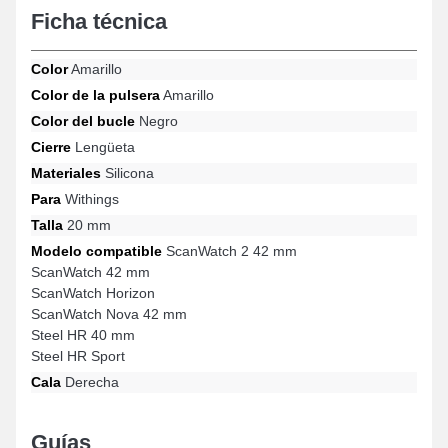
dañada. Combinando comodidad óptima y funcionalidad
Ficha técnica
avanzada para satisfacer las necesidades de los usuarios
modernos, el color amarillo evoca un estilo sofisticado y se
integra armoniosamente con todos los atuendos. Con un cierre
Color
Amarillo
de ardillón confiable, este tipo de correa para reloj inteligente es
compatible con los modelos ScanWatch Nova 42 mm, Steel HR
Color de la pulsera
Amarillo
Sport, Steel HR 40 mm, ScanWatch 2 42 mm, ScanWatch
Color del bucle
Negro
Horizon, ScanWatch 42 mm y muchos más de la marca Withings.
Gracias a su conexión universal, esta correa de reloj Withings se
Cierre
Lengüeta
integra perfectamente con una variedad de modelos de la marca.
Materiales
Silicona
Para
Withings
Talla
20 mm
Modelo compatible
ScanWatch 2 42 mm
ScanWatch 42 mm
ScanWatch Horizon
ScanWatch Nova 42 mm
Steel HR 40 mm
Steel HR Sport
Cala
Derecha
Guías