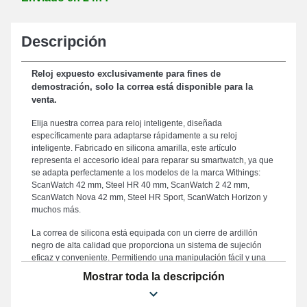
Descripción
Reloj expuesto exclusivamente para fines de
demostración, solo la correa está disponible para la
venta.
Elija nuestra correa para reloj inteligente, diseñada
específicamente para adaptarse rápidamente a su reloj
inteligente. Fabricado en silicona amarilla, este artículo
representa el accesorio ideal para reparar su smartwatch, ya que
se adapta perfectamente a los modelos de la marca Withings:
ScanWatch 42 mm, Steel HR 40 mm, ScanWatch 2 42 mm,
ScanWatch Nova 42 mm, Steel HR Sport, ScanWatch Horizon y
muchos más.
La correa de silicona está equipada con un cierre de ardillón
negro de alta calidad que proporciona un sistema de sujeción
eficaz y conveniente. Permitiendo una manipulación fácil y una
combinación fluida con su muñeca, esta correa de reloj tiene un
Mostrar toda la descripción
ancho de 20 mm. Debido a que es robusta, esta correa para reloj
inteligente es una opción adecuada para reemplazar una rota o