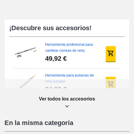
¡Descubre sus accesorios!
Herramienta profesional para
cambiar correas de reloj
49,92 €
Herramienta para pulseras de
reloj baratas
34,92 €
Ver todos los accesorios
Kit de reparación de relojes
para principiantes
16,90 €
En la misma categoria