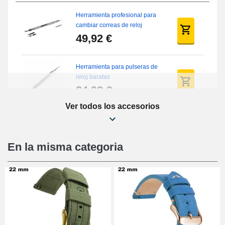
Herramienta profesional para
cambiar correas de reloj
49,92 €
Herramienta para pulseras de
reloj baratas
34,92 €
Ver todos los accesorios
Kit de reparación de relojes
para principiantes
16,90 €
En la misma categoria
Pies deslizantes digitales
9,90 €
Kit de relojería para