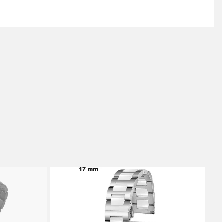
let au boîtier de montre facilement. Les barres pour
 montre permettent un maintien robuste qui dure dans le
es de montre. Achetez des boîtes de barrettes à moindre
sieurs formats (fendue, droite ou moletée), la goupille
 bracelet de montre, utilisez le
chasse goupille
.
 est une barre renfermant un ressort, qui permet de
acelet au boîtier, mais également le fermoir (ardillon par
 Pour installer ou retirer la pompe à la montre, achetez