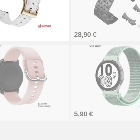
rmettant de fermer le bijou au poignet, le fermoir pour montre ex
e ardillon est une pièce qui peut être en acier ou en plastique, 
lassique, montre de luxe ou sur une montre connectée, la boucle
pour régler la taille de l'accessoire afin de s'adapter à tous les 
28,90 €
 en ligne pour réparer un bracelet est la solution idéale à moindr
loqué au poignet s'est cassé, alors commandez sans plus attend
orrespond à votre garde temps.
5,90 €
 Outils Horloger et Kits