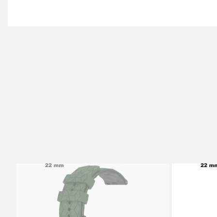
montre disponibles. Utilisez une goupille montre pour u
montre sont également utilisées pour attacher un fermoi
temps. Et si vous êtes un horloger professionnel ou ama
coût pour réparer un maximum de garde temps !
Une goupille pour montre est une barre servant principal
pour montre est indispensable sur un bracelet en métal à
La pompe pour montre est un élément qui se retrouve su
rétracter les extrémités afin d'insérer la barrette à l'en
exemple) au bracelet. La pompe existe sous différentes f
un
pointeau de pose
.
Fermoir pour Montre (ardillon, déployante
Ardillon
Déployante
Double Déployant (Papillon)