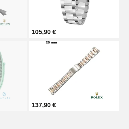
iste en plusieurs styles pour s'adapter à tous. Le
qui se compose d'une boucle et d'un ardillon qui s'insère
 ardillon se retrouve également sur les ceintures ou en
poignets. Retrouvez tous les coloris et les tailles
105,90 €
e coût ! Si le bracelet d'origine est intact, mais que le
re un passant (loop de montre) ! Disponible en acier, en
137,90 €