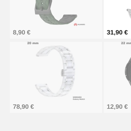
Le fermoir est indispensable sur une montre bracelet. Pe
fermoir le plus répandue est la boucle ardillon. La boucl
dans les trous d'un bracelet. Présente sur une montre c
maroquinerie. C'est un type de fermoir solide et pratique 
8,90 €
31,90 €
disponibles dans la rubrique dédiée.
Acheter un passant de montre
Acier
Cuir
Silicone
Choisir d'acheter un passant de montre sur notre boutique
passant permettant de conserver la partie du bracelet b
cuir ou en silicone, trouvez la taille et la couleur qui c
78,90 €
12,90 €
Matériel de Réparation de Montre :
Outils Horloger
Kit Horloger