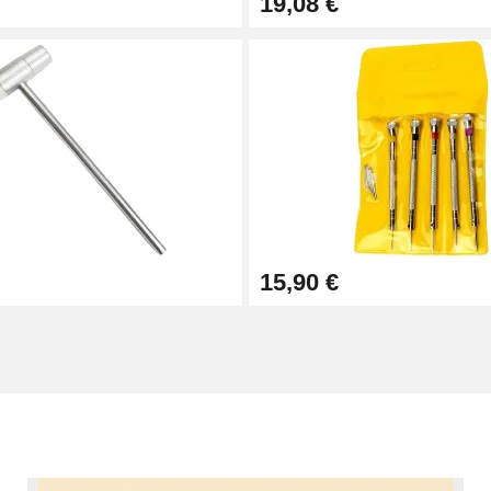
19,08 €
e montre Guess, trouvez un bracelet qui correspond aux caract
uxe ou tout type marques de montres connue. Nos bracelets co
e, etc.) sont disponibles dans la catégorie correspondante. Des 
elet pour montre de marque qu'il vous faut parmi notre sélection.
 en silicone pour rénover une montre à petit prix. Les montres
 un bracelet acier oyster ou encore un bracelet en cuir pour gar
15,90 €
ur Fossil ! Des articles horlogers aux styles variés sont dispon
n bracelet de montre en silicone coloré !
Google Pixel
Honor
Huawei
OnePlus
Oppo
Polar