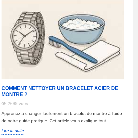
il indispensable lors des activités sportives comme la
 effort physique. Réparez une montre connectée à l'aide
tier et du matériau que vous souhaitez. Choisissez un
 montre Garmin ou encore un bracelet Samsung Galaxy
aille du boîtier. Plusieurs tailles et coloris sont
us souhaitez réparer. Différents matériaux sont
montre pas chère.
rlogerie permettant de réparer facilement votre montre.
ant par les fermoirs ou les passants de montre
COMMENT NETTOYER UN BRACELET ACIER DE
MONTRE ?
2699 vues
Apprenez à changer facilement un bracelet de montre à l'aide
de notre guide pratique. Cet article vous explique tout...
Lire la suite
et Montre regroupe tous les formats de barre pour