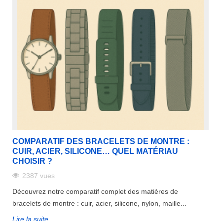
rtout au quotidien. Pour les sportifs, une smartwatch est un out
e la montre cède, il est compliqué de porter l'outil pendant un
lection de bracelet Apple Watch, en fonction de la taille du boî
atch
ou de
bracelet milanais Apple Watch
. Achetez un bracelet
tre Garmin, trouvez les bracelets compatibles en fonction de la t
let de montre neuf à vos envies et en fonction du modèle que vo
nsi une montre connectée avec notre sélection de bracelet de 
ogère à petit prix
let de montre, mais pas que ! Retrouvez différentes pièces d'ho
bracelet pour montre sur un boîtier sont disponibles ici, en pass
COMPARATIF DES BRACELETS DE MONTRE :
CUIR, ACIER, SILICONE… QUEL MATÉRIAU
CHOISIR ?
2387 vues
Découvrez notre comparatif complet des matières de
bracelets de montre : cuir, acier, silicone, nylon, maille...
les barrettes sont indispensables. Notre catégorie Barre Bracel
Lire la suite