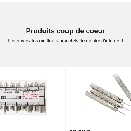
 cher
ligne afin de visualiser tous les bracelets montres disponibles.
e pour homme ou une montre pour femme, des montres de luxe ou
Produits coup de coeur
 leur compte grâce à notre large sélection.
Découvrez les meilleurs bracelets de montre d'internet !
montre en cuir, acier, silicone, tissu, etc.)
e
Milanais
Métal
NATO
Plastique
Tissu
lets aux matières différentes, regroupé dans diverses catégories
 en tissu ou bien un bracelet en cuir en cliquant sur la rubrique
éfériez le
cuir véritable
ou le
cuir synthétique
, vous avez le choi
O ou encore notre gamme de bracelet milanais. Tous les bracele
s correspond.