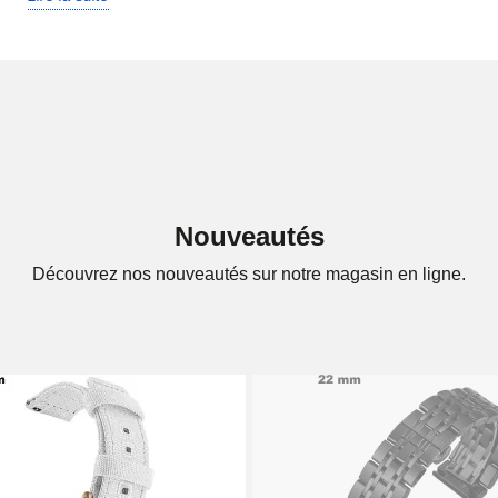
n bracelet métal ou une pompe à ressort pour accrocher un brace
r au bracelet. Solides et efficaces, nos goupilles et pompes de
teur, découvrez notre sélection d'assortiment de boîtes de barr
ement à fixer un maillon d'un bracelet acier. Se déclinant en plu
 maillon. Si vous souhaitez retirer ou ajouter un maillon à votre
Nouveautés
r une majorité de modèles d'horlogères sur le marché. La pompe
Découvrez nos nouveautés sur notre magasin en ligne.
droit prévu. Les pompes pour montre s'utilisent pour attacher le br
ormes et diamètres, à choisir dans la catégorie correspondante.
, etc.)