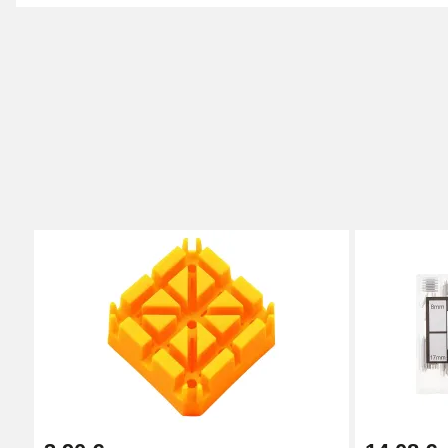
Acheter un bracelet de montre pas
Naviguez à travers les catégories de notre boutique en 
montre bracelet. Si vous souhaitez réparer une montr
répondre à votre demande. Toutes les montres y trouvent
Commandez un bracelet pour votre montre (
Caoutchouc et Silicone
Céramique
Cuir
Élastiqu
Notre boutique en ligne présente un vaste choix de brace
Montre. Achetez un bracelet montre silicone, un bracelet
fonction du matériau que vous recherchez. Que vous pr
bracelet montre cuir pour femme et homme, bracelet NAT
et tailles différents. Trouvez le bracelet montre qui vou
Bracelet pour montre de marque