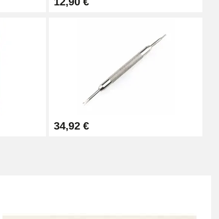
12,90 €
éristiques de la marque que vous possédez sur notre
mpatibles pour un large choix de marques (Oméga,
bracelets montre aux styles différents, du simple
 Rolex sont également mis à l'honneur avec notre
der votre bijou de luxe encore plus longtemps.
34,92 €
ibles. Les montres Ice Watch et Casio sont faciles à
Samsung
Suunto
TomTom
Withings
Xiaomi