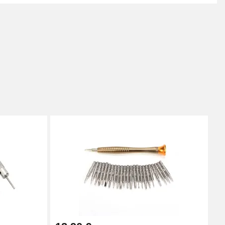
 Trouvez et commandez le produit qui correspond à votre
 une montre classique, Bracelet-de-Montre saura
 pour vous faciliter la navigation sur Bracelet-de-
 correspondante. Trouvez le bracelet qu'il vous faut en
x. Découvrez ainsi les catégories pour montre en acier,
ts se déclinent en un vaste choix de couleurs, motifs