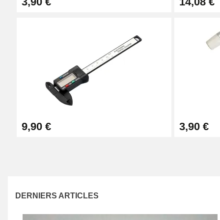
3,90 €
14,08 €
Casio
Fossil
Ice Watch
Swatch
Rolex
Si vous avez une montre de marque comme Fossil ou un
boutique en ligne. Réparez facilement une montre de l
Cluse, montre Casio, Daniel Wellington, bracelet Lacost
bracelet noir en cuir au bracelet racing, achetez le brac
Découvrez un large choix de bracelet Swatch, en cuir ou
sélection de bracelet pour montre de la marque. Trouvez
9,90 €
3,90 €
Changez de style à l'aide de notre gamme de bracelet po
porter pour tous les looks. Agrémentez votre poignet d'u
Bracelet Montres Connectées
Apple Watch
Amazfit
Fitbit
Fossil
Garmin
DERNIERS ARTICLES