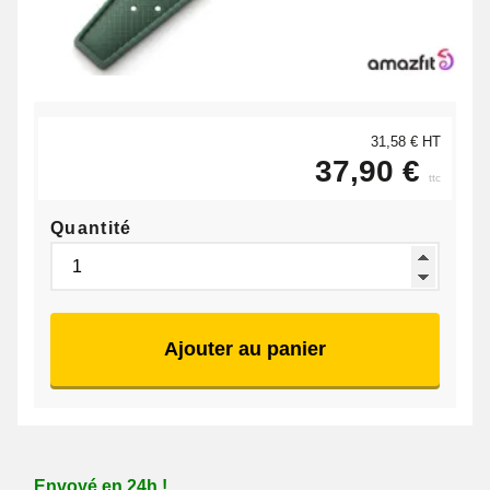
31,58 € HT
37,90 €
ttc
Quantité
Ajouter au panier
Envoyé en 24h !