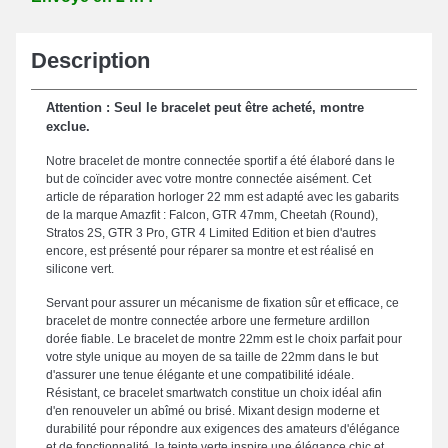
Description
Attention : Seul le bracelet peut être acheté, montre
exclue.
Notre bracelet de montre connectée sportif a été élaboré dans le
but de coïncider avec votre montre connectée aisément. Cet
article de réparation horloger 22 mm est adapté avec les gabarits
de la marque Amazfit : Falcon, GTR 47mm, Cheetah (Round),
Stratos 2S, GTR 3 Pro, GTR 4 Limited Edition et bien d'autres
encore, est présenté pour réparer sa montre et est réalisé en
silicone vert.
Servant pour assurer un mécanisme de fixation sûr et efficace, ce
bracelet de montre connectée arbore une fermeture ardillon
dorée fiable. Le bracelet de montre 22mm est le choix parfait pour
votre style unique au moyen de sa taille de 22mm dans le but
d'assurer une tenue élégante et une compatibilité idéale.
Résistant, ce bracelet smartwatch constitue un choix idéal afin
d'en renouveler un abîmé ou brisé. Mixant design moderne et
durabilité pour répondre aux exigences des amateurs d'élégance
et de fonctionnalité, la teinte verte inspire une élégance chic et