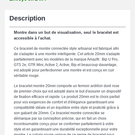
Description
Montre dans un but de visualisation, seul le bracelet est
accessible à l'achat.
Ce bracelet de montre connectée style artisanal est fabriqué afin
de s'adapter à une montre intelligente. Cet article 20mm s'adapte
parfaitement avec les modèles de la marque Amazfit : Bip U Pro,
GTS 2e, GTR Mini, Active 2, Active, Bip et beaucoup davantage,
est adopté pour perfectionner une montre et est conçu en cuir
véritable rouge.
Le bracelet montre 20mm comporte un fermoir ardillon doré rose
de premier choix qui est adopté dans le but d'assurer un dispositif
de fixation efficace et rapide. Le produit 20mm est le choix parfait
pour vos exigences de confort et d'élégance garantissant une
compatibilité idéale et un équilibre entre style et praticité grâce à
son gabarit de 20mm. Ce bracelet montre connectée se
démarque par sa conception précise, qui en fait un choix
incontournable conçu pour se conformer parfaitement à votre
style et en garantissant une durabilité exceptionnelle pour votre
montre. Le coloris rouge unique de ce genre de bracelet pour