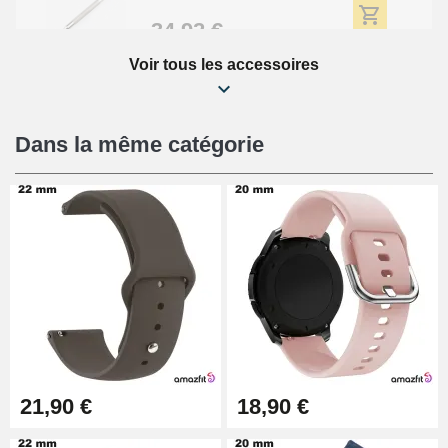
34,92 €
Voir tous les accessoires
Kit Réparation Montre Débutant
16,90 €
Dans la même catégorie
Pied à Coulisse Numérique
9,90 €
Pince à Poinçonner (pince trou)
57,42 €
Pince Trou pour Bracelet de
21,90 €
18,90 €
Montre
10,90 €