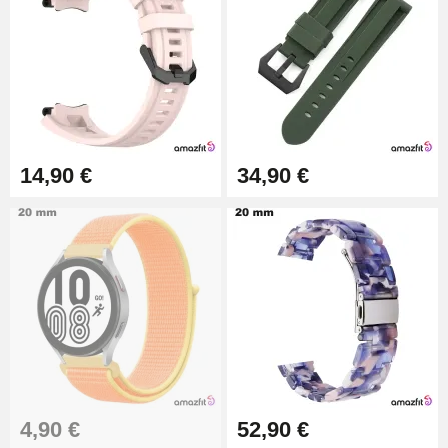
25 mm
19,90 €
Extracteur de Bracelet de
Montre Facile
17,90 €
14,90 €
34,90 €
4,90 €
52,90 €