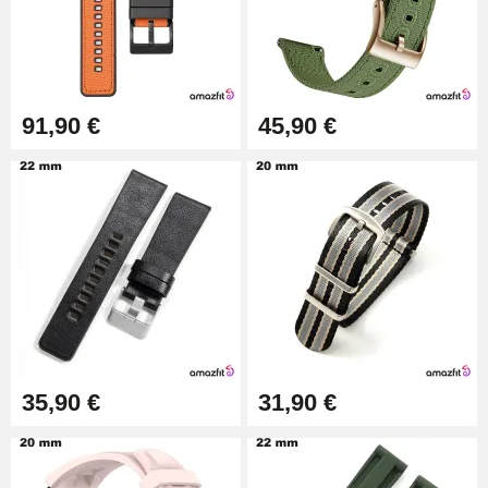
Pince à Poinçonner (pince trou)
57,42 €
Pince Trou pour Bracelet de
91,90 €
45,90 €
Montre
10,90 €
Kit Horlogerie Débutant
26,90 €
Boîte Pompe Bracelet Montre -
Diamètre 1,50 mm - 8 à 25 mm
14,08 €
35,90 €
31,90 €
Boîte Pompe pour Bracelet
Montre - Diamètre 1,80 mm - 8 à