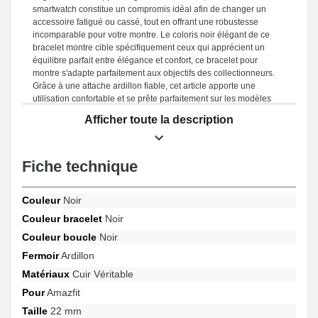
smartwatch constitue un compromis idéal afin de changer un
accessoire fatigué ou cassé, tout en offrant une robustesse
incomparable pour votre montre. Le coloris noir élégant de ce
bracelet montre cible spécifiquement ceux qui apprécient un
équilibre parfait entre élégance et confort, ce bracelet pour
montre s'adapte parfaitement aux objectifs des collectionneurs.
Grâce à une attache ardillon fiable, cet article apporte une
utilisation confortable et se prête parfaitement sur les modèles
GTR 47mm, Stratos 2, GTR 4, GTR 3 Pro, GTR 3, Stratos 3 et
Afficher toute la description
beaucoup davantage de la marque Amazfit. Élaboré pour se
combiner naturellement à divers modèles compatibles de la
marque Amazfit, ce bracelet en cuir véritable allie confort et
Fiche technique
robustesse et adaptabilité pour garantir une utilisation agréable.
Couleur
Noir
Couleur bracelet
Noir
Couleur boucle
Noir
Fermoir
Ardillon
Matériaux
Cuir Véritable
Pour
Amazfit
Taille
22 mm