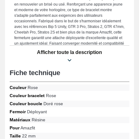
en renouveler un brisé ou usé. Renforçant une apparence jeune
et moderne de votre horlogère, ce type de bracelet montre
s'adapte parfaitement aux exigences des utilisateurs
occasionnels. Fabriqué dans le but de s'harmoniser idéalement
avec les références Bip 5 Unity, GTR 3 Pro, Stratos 2, GTR 47mm,
Cheetah Pro, Stratos 2S et bien plus de la marque Amazfit, cette
fermeture garantit une attache déployante d'excellente qualité et
un ajustement idéal. Faisant converger modernité et compatibilité
étendue, cet article Amazfit offre un ajustement parfait avec de
Afficher toute la description
nombreux modèles de manière précise tout en garantissant un
style unique.
Fiche technique
Couleur
Rose
Couleur bracelet
Rose
Couleur boucle
Doré rose
Fermoir
Déployant
Matériaux
Résine
Pour
Amazfit
Taille
22 mm