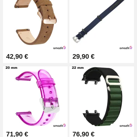
Kit pour Raccourcir Bracelet
Montre
7,90 €
Kit Réparation Montre Débutant
16,90 €
42,90 €
29,90 €
Pied à Coulisse Numérique
9,90 €
Kit Horlogerie Débutant
26,90 €
71,90 €
76,90 €
Marteau Horloger pour Goupille