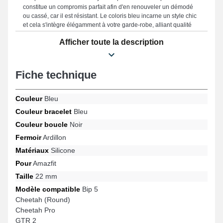
constitue un compromis parfait afin d'en renouveler un démodé
ou cassé, car il est résistant. Le coloris bleu incarne un style chic
et cela s'intègre élégamment à votre garde-robe, alliant qualité
exceptionnelle et simplicité d'utilisation afin de combler les
Afficher toute la description
attentes des amateurs de style. Grâce à un fermoir ardillon
résistant, ce modèle met en avant une tenue optimale et est
compatible avec les designs Cheetah Pro, GTR 2e, GTR 47mm,
GTR 2, Bip 5, Cheetah (Round) et bien d'autres encore de la
Fiche technique
marque Amazfit. Grâce à sa conception astucieuse, cet
accessoire Amazfit se raccorde avec élégance à une variété de
références populaires adapté à chaque moment.
Couleur
Bleu
Couleur bracelet
Bleu
Couleur boucle
Noir
Fermoir
Ardillon
Matériaux
Silicone
Pour
Amazfit
Taille
22 mm
Modèle compatible
Bip 5
Cheetah (Round)
Cheetah Pro
GTR 2