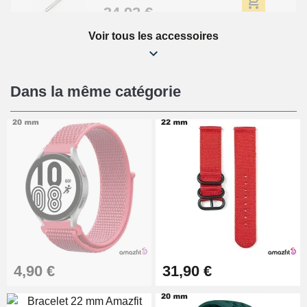
34,92 €
Voir tous les accessoires
Kit Réparation Montre Débutant
16,90 €
Dans la même catégorie
Pied à Coulisse Numérique
9,90 €
Kit Horlogerie Débutant
26,90 €
Boîte Pompe Bracelet Montre -
4,90 €
31,90 €
Diamètre 1,50 mm - 8 à 25 mm
14,08 €