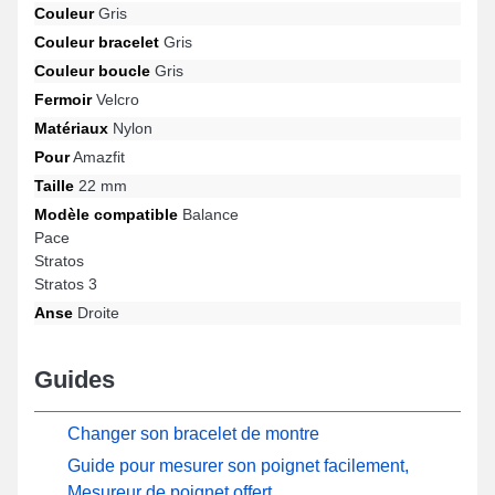
Conçu afin de répondre aux besoins avec les designs Stratos,
Couleur
Gris
Balance, Stratos 3, Pace, Stratos 3, GTR 3 et bien plus encore de
Couleur bracelet
Gris
la marque Amazfit, cet accessoire assure un fermoir velcro
résistant et une adaptabilité universelle. En utilisant son design
Couleur boucle
Gris
intemporel, cet accessoire Amazfit s'intègre sans effort à une
Fermoir
Velcro
sélection diversifiée pour un usage varié.
Matériaux
Nylon
Pour
Amazfit
Taille
22 mm
Modèle compatible
Balance
Pace
Stratos
Stratos 3
Anse
Droite
Guides
Changer son bracelet de montre
Guide pour mesurer son poignet facilement,
Mesureur de poignet offert