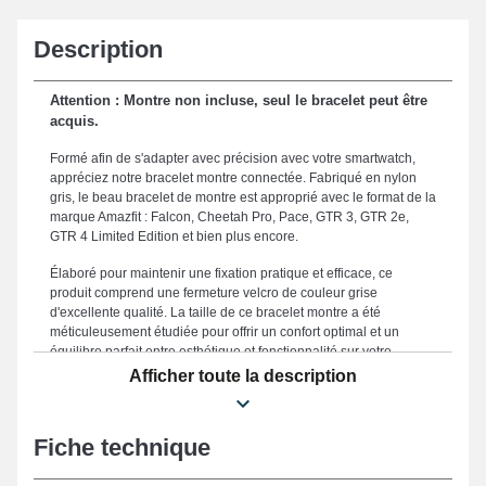
Description
Attention : Montre non incluse, seul le bracelet peut être
acquis.
Formé afin de s'adapter avec précision avec votre smartwatch,
appréciez notre bracelet montre connectée. Fabriqué en nylon
gris, le beau bracelet de montre est approprié avec le format de la
marque Amazfit : Falcon, Cheetah Pro, Pace, GTR 3, GTR 2e,
GTR 4 Limited Edition et bien plus encore.
Élaboré pour maintenir une fixation pratique et efficace, ce
produit comprend une fermeture velcro de couleur grise
d'excellente qualité. La taille de ce bracelet montre a été
méticuleusement étudiée pour offrir un confort optimal et un
équilibre parfait entre esthétique et fonctionnalité sur votre
poignet, ce bracelet pour montre mesure précisément 22mm qui
Afficher toute la description
se marie harmonieusement à votre style. Résistant, ce bracelet
amazfit de smartwatch 22mm nylon gris représente une
alternative appropriée dans le but d'en changer un abîmé ou
Fiche technique
brisé. La teinte grise délicate de ce type de bracelet de montre
renforce le visuel sophistiqué de votre garde-temps connecté.