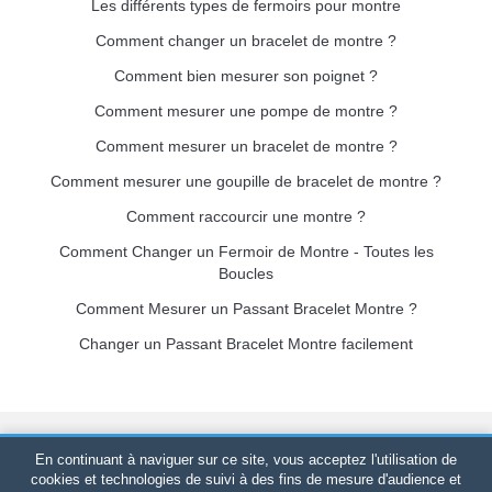
Les différents types de fermoirs pour montre
Comment changer un bracelet de montre ?
Comment bien mesurer son poignet ?
Comment mesurer une pompe de montre ?
Comment mesurer un bracelet de montre ?
Comment mesurer une goupille de bracelet de montre ?
Comment raccourcir une montre ?
Comment Changer un Fermoir de Montre - Toutes les
Boucles
Comment Mesurer un Passant Bracelet Montre ?
Changer un Passant Bracelet Montre facilement
Bracelet-de-montre.com
© 2026
Tous droits réservés
-
SIRET
:
En continuant à naviguer sur ce site, vous acceptez l'utilisation de
520 247 727 000 57 -
Plateforme Juridique : BP 20075 - 31121
cookies et technologies de suivi à des fins de mesure d'audience et