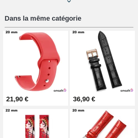
Kit Réparation Montre Débutant
16,90 €
Dans la même catégorie
Pied à Coulisse Numérique
9,90 €
Kit Horlogerie Débutant
26,90 €
Boîte Pompe Bracelet Montre -
21,90 €
36,90 €
Diamètre 1,50 mm - 8 à 25 mm
14,08 €
Boîte Pompe pour Bracelet
Montre - Diamètre 1,80 mm - 8 à