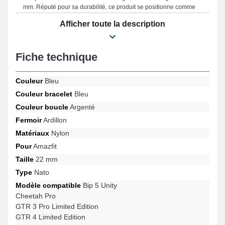
mm. Réputé pour sa durabilité, ce produit se positionne comme
une option parfaite pour changer un bracelet abîmé ou
Afficher toute la description
endommagé, tout en offrant une robustesse incomparable pour
votre montre connectée. La teinte bleue sophistiquée de ce style
de bracelet montre met en valeur l'apparence avant-gardiste de
votre montre connectée. Élaboré afin de s'harmoniser idéalement
Fiche technique
sur les formats GTR 3 Pro Limited Edition, GTR 47mm, GTR 4
Limited Edition, Cheetah Pro, Bip 5 Unity, GTR 47mm et
beaucoup plus de la marque Amazfit, cette attache garantit une
Couleur
Bleu
boucle ardillon durable et un maintien sûr. Grâce à son design
Couleur bracelet
Bleu
élégant, ce bracelet en nylon Amazfit s'adapte naturellement à
Couleur boucle
Argenté
une variété de modèles populaires pour un port confortable.
Fermoir
Ardillon
Matériaux
Nylon
Pour
Amazfit
Taille
22 mm
Type
Nato
Modèle compatible
Bip 5 Unity
Cheetah Pro
GTR 3 Pro Limited Edition
GTR 4 Limited Edition