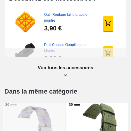
Outil Réglage taille bracelet
montre
3,90 €
Petit Chasse Goupille pour
Montre
3,90 €
Voir tous les accessoires
Chasses Goupille Long Montre
0.7/0.8/0.9/1.0mm
19,08 €
Dans la même catégorie
Chasse-Goupille Montre
4,90 €