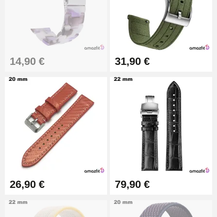
Outil Changement Bracelet
Montre Professionnel
49,92 €
Outil Bracelet Montre pas cher
14,90 €
31,90 €
34,92 €
Kit pour Raccourcir Bracelet
Montre
7,90 €
Kit Réparation Montre Débutant
16,90 €
26,90 €
79,90 €
Pied à Coulisse Numérique