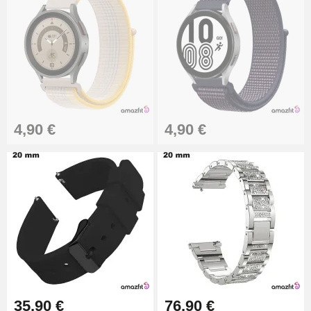
9,90 €
Kit Horlogerie Débutant
26,90 €
4,90 €
4,90 €
Marteau Horloger pour Goupille
Bracelet de montre
3,90 €
Kit pour Réduire Bracelet
Montre Métal
13,90 €
Boîte Pompe Bracelet Montre -
Diamètre 1,50 mm - 8 à 25 mm
14,08 €
35,90 €
76,90 €