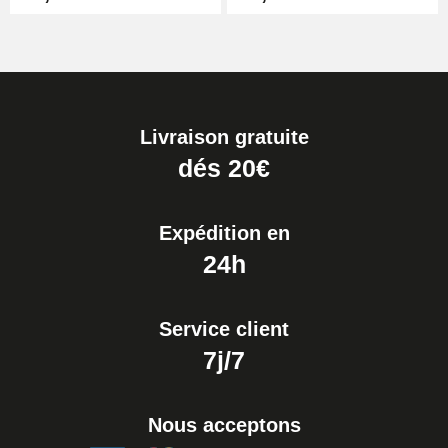
Boîte Pompe pour Bracelet
Montre - Diamètre 1,80 mm - 8 à
25 mm
19,90 €
Livraison gratuite
Extracteur de Bracelet de
dés 20€
Montre Facile
17,90 €
Expédition en
24h
Service client
7j/7
Nous acceptons