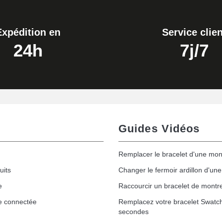
Expédition en
Service clien
24h
7j/7
Guides Vidéos
Remplacer le bracelet d'une mon
uits
Changer le fermoir ardillon d'un
e
Raccourcir un bracelet de montr
e connectée
Remplacez votre bracelet Swatc
secondes