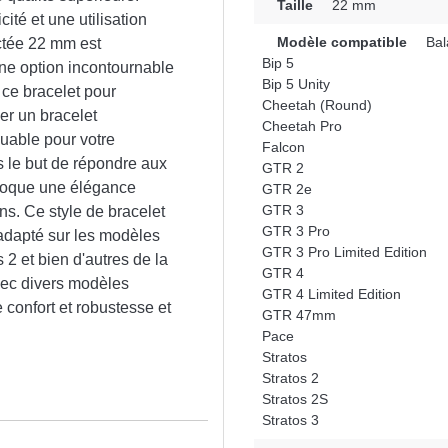
Taille
22 mm
ité et une utilisation
Modèle compatible
Bal
ctée 22 mm est
Bip 5
une option incontournable
Bip 5 Unity
 ce bracelet pour
Cheetah (Round)
er un bracelet
Cheetah Pro
quable pour votre
Falcon
s le but de répondre aux
GTR 2
évoque une élégance
GTR 2e
GTR 3
ns. Ce style de bracelet
GTR 3 Pro
 adapté sur les modèles
GTR 3 Pro Limited Edition
2 et bien d'autres de la
GTR 4
vec divers modèles
GTR 4 Limited Edition
confort et robustesse et
GTR 47mm
Pace
Stratos
Stratos 2
Stratos 2S
Stratos 3
n