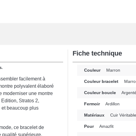
Fiche technique
s.
Couleur
Marron
ssembler facilement à
Couleur bracelet
Marro
 montre polyvalent élaboré
Couleur boucle
Argent
 de moderniser une montre
Edition, Stratos 2,
Fermoir
Ardillon
n et beaucoup plus
Matériaux
Cuir Véritabl
Pour
Amazfit
mmode, ce bracelet de
 qualité supérieure.