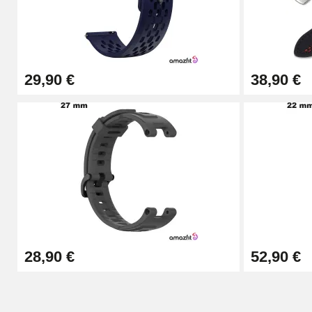
Pince à Poinçonner (pince trou)
57,42 €
29,90 €
38,90 €
Pince Trou pour Bracelet de Montre
10,90 €
Kit Horlogerie Débutant
26,90 €
Boîte Pompe Bracelet Montre - Diamètre 
28,90 €
52,90 €
14,08 €
Boîte Pompe pour Bracelet Montre - Diam