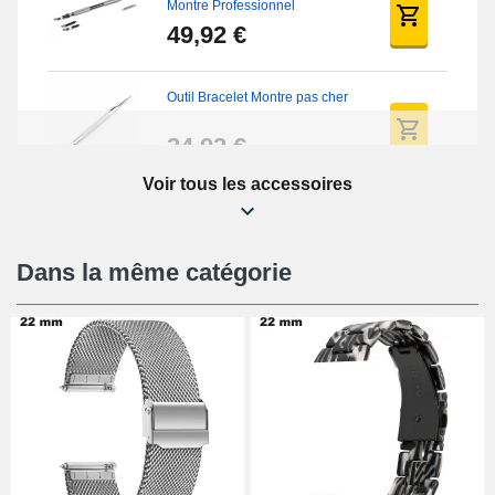
Montre Professionnel
49,92 €
Outil Bracelet Montre pas cher
34,92 €
Voir tous les accessoires
Kit Réparation Montre Débutant
16,90 €
Dans la même catégorie
Pied à Coulisse Numérique
9,90 €
Pince à Poinçonner (pince trou)
57,42 €