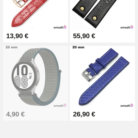
Kit Horlogerie Débutant
26,90 €
13,90 €
55,90 €
Marteau Horloger pour Goupille
Bracelet de montre
3,90 €
Kit pour Réduire Bracelet
Montre Métal
13,90 €
Boîte Pompe Bracelet Montre -
Diamètre 1,50 mm - 8 à 25 mm
14,08 €
4,90 €
26,90 €
Boîte Pompe pour Bracelet
Montre - Diamètre 1,80 mm - 8 à