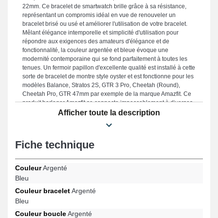
22mm. Ce bracelet de smartwatch brille grâce à sa résistance,
représentant un compromis idéal en vue de renouveler un
bracelet brisé ou usé et améliorer l'utilisation de votre bracelet.
Mêlant élégance intemporelle et simplicité d'utilisation pour
répondre aux exigences des amateurs d'élégance et de
fonctionnalité, la couleur argentée et bleue évoque une
modernité contemporaine qui se fond parfaitement à toutes les
tenues. Un fermoir papillon d'excellente qualité est installé à cette
sorte de bracelet de montre style oyster et est fonctionne pour les
modèles Balance, Stratos 2S, GTR 3 Pro, Cheetah (Round),
Cheetah Pro, GTR 47mm par exemple de la marque Amazfit. Ce
produit horloger Amazfit se connecte impeccablement à diverses
références de la marque.
Afficher toute la description
Fiche technique
Couleur
Argenté
Bleu
Couleur bracelet
Argenté
Bleu
Couleur boucle
Argenté