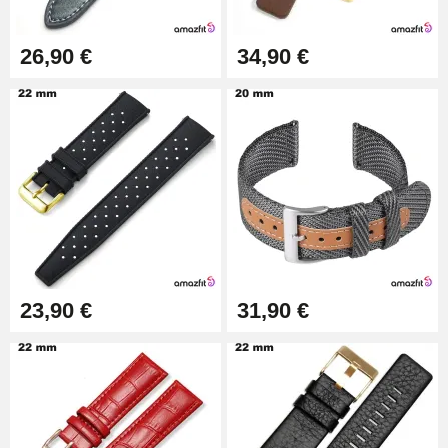
Outil Bracelet Montre pas cher
26,90 €
34,90 €
34,92 €
Kit pour Raccourcir Bracelet
Montre
7,90 €
Kit Réparation Montre Débutant
16,90 €
23,90 €
31,90 €
Pied à Coulisse Numérique
9,90 €