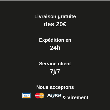
25 mm
19,90 €
Livraison gratuite
Extracteur de Bracelet de
dés 20€
Montre Facile
17,90 €
Expédition en
24h
Service client
7j/7
Nous acceptons
& Virement