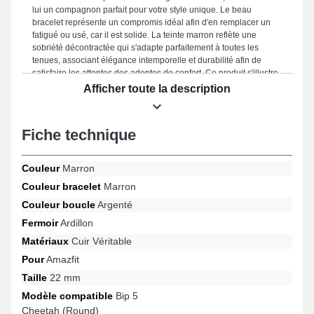
lui un compagnon parfait pour votre style unique. Le beau
bracelet représente un compromis idéal afin d'en remplacer un
fatigué ou usé, car il est solide. La teinte marron reflète une
sobriété décontractée qui s'adapte parfaitement à toutes les
tenues, associant élégance intemporelle et durabilité afin de
satisfaire les attentes des adeptes de confort. Ce produit s'illustre
grâce à une attache ardillon fiable, et sa compatibilité pour les
Afficher toute la description
modèles GTR 2, GTR 4, Stratos 2, Stratos, Cheetah Pro, GTR
47mm et beaucoup d'autres de la marque Amazfit. Avec l'aide de
son ergonomie, ce bracelet pour montre Amazfit s'ajuste
Fiche technique
idéalement à une sélection diversifiée pour un usage polyvalent.
Couleur
Marron
Couleur bracelet
Marron
Couleur boucle
Argenté
Fermoir
Ardillon
Matériaux
Cuir Véritable
Pour
Amazfit
Taille
22 mm
Modèle compatible
Bip 5
Cheetah (Round)