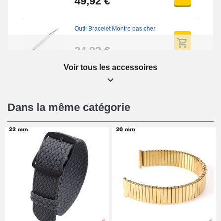
49,92 €
Outil Bracelet Montre pas cher
34,92 €
Voir tous les accessoires
Kit Réparation Montre Débutant
16,90 €
Dans la même catégorie
Pied à Coulisse Numérique
9,90 €
Pince à Poinçonner (pince trou)
57,42 €