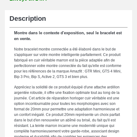
Description
Montre dans le contexte d'exposition, seul le bracelet est
en vente.
Notre bracelet montre connectée a été élaboré dans le but de
s'appliquer sur votre montre intelligente parfaitement. Ce produit
fabriqué en cuir véritable marron est la pièce adaptée afin de
perfectionner votre montre connectée du fait qu'elle est conforme
pour les références de la marque Amazfit : GTR Mini, GTS 4 Mini,
Bip 3 Pro, Bip S, Active 2, GTS 3 et bien plus.
Appréciez la solidité de ce produit équipé d'une attache ardillon
argentée robuste, il offre une fixation optimale tout au long de la
journée. Cet article de réparation horloger cuir véritable est une
option incontournable pour toutes les morphologies avec son
format de 20mm pour permettre une adaptation harmonieuse et
un confort inégalé. Ce produit 20mm représente un choix parfait
dans le but d'en renouveler un abîmé ou brisé, du fait qu'il est
résistant. La teinte marron incarne une modernité unique qui
complète harmonieusement votre garde-robe, associant design
moderne et durabilité afin de combler les exigences des