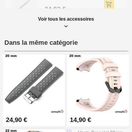
34,92 €
Voir tous les accessoires
Kit Réparation Montre Débutant
16,90 €
Dans la même catégorie
Pied à Coulisse Numérique
9,90 €
Pince à Poinçonner (pince trou)
57,42 €
Pince Trou pour Bracelet de
24,90 €
14,90 €
Montre
10,90 €