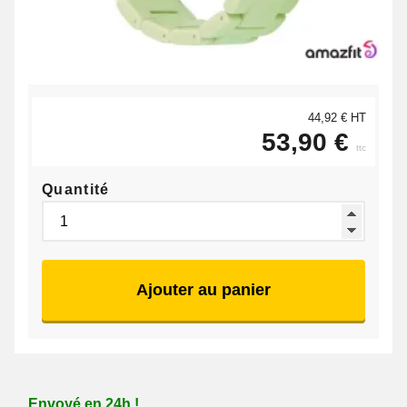
44,92 € HT
53,90 €
ttc
Quantité
Ajouter au panier
Envoyé en 24h !