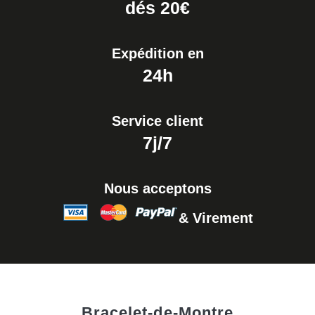
dés 20€
Montre Facile
17,90 €
Expédition en
24h
Service client
7j/7
Nous acceptons
& Virement
Bracelet-de-Montre