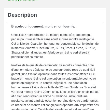
Description
Bracelet uniquement, montre non fournie.
Choisissez notre bracelet de montre connectée, idéalement
pensé pour s'assembler sans effort sur une montre intelligente.
Cet article de réparation horloger est convenable sur le design de
la marque Amazfit : Cheetah Pro, GTR 4, Pace, Falcon, GTR 2e,
Stratos et bien d'autres, est fabriqué en résine vert et sert à
perfectionner sa montre.
Profitez de la qualité de ce bracelet de montre connectée doté
d'une fermeture déployante de couleur dorée rose de qualité, il
garantit une fixation optimale dans toutes les circonstances. Le
bracelet montre résine est une option incontournable pour votre
quotidien proposant un confort inégalé et une adaptation
harmonieuse à l'aide de sa taille de 22 mm. Solide, ce "bracelet
vert pour montre résine 22mm amazfit" fait office d'un choix parfait
afin d'en renouveler un abîmé ou démodé. Instaurant une
prestance avant-gardiste et contemporaine de votre garde-temps,
ce bracelet de montre est conçu pour répondre aux impératifs des
amateurs de mode. Ce style de bracelet montre dispose d'une