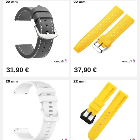
34,92 €
Kit pour Raccourcir Bracelet
Montre
7,90 €
Kit Réparation Montre Débutant
16,90 €
31,90 €
37,90 €
Pied à Coulisse Numérique
9,90 €
Kit Horlogerie Débutant
26,90 €