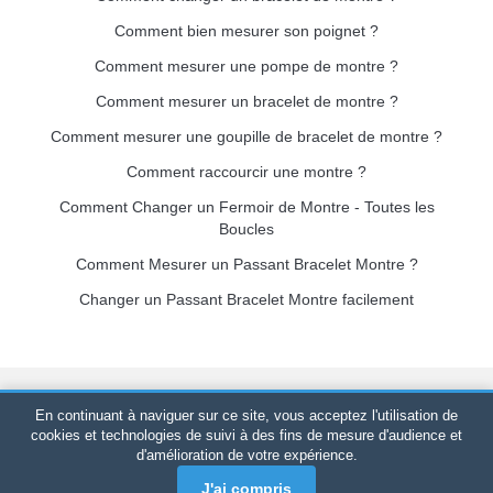
Comment bien mesurer son poignet ?
Comment mesurer une pompe de montre ?
Comment mesurer un bracelet de montre ?
Comment mesurer une goupille de bracelet de montre ?
Comment raccourcir une montre ?
Comment Changer un Fermoir de Montre - Toutes les
Boucles
Comment Mesurer un Passant Bracelet Montre ?
Changer un Passant Bracelet Montre facilement
Bracelet-de-montre.com
© 2026
Tous droits réservés
-
SIRET
:
En continuant à naviguer sur ce site, vous acceptez l'utilisation de
520 247 727 000 57 -
Plateforme Juridique : BP 20075 - 31121
cookies et technologies de suivi à des fins de mesure d'audience et
d'amélioration de votre expérience.
PORTET PDC - France Métropolitaine
-
Vente en ligne
uniquement
J'ai compris