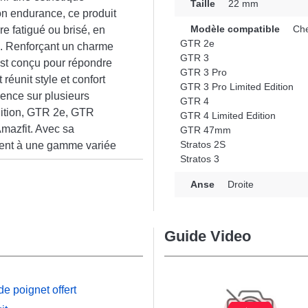
Taille
22 mm
son endurance, ce produit
Modèle compatible
Che
re fatigué ou brisé, en
GTR 2e
e. Renforçant un charme
GTR 3
est conçu pour répondre
GTR 3 Pro
réunit style et confort
GTR 3 Pro Limited Edition
lence sur plusieurs
GTR 4
dition, GTR 2e, GTR
GTR 4 Limited Edition
mazfit. Avec sa
GTR 47mm
Stratos 2S
ment à une gamme variée
Stratos 3
n
Anse
Droite
Guide Video
e poignet offert