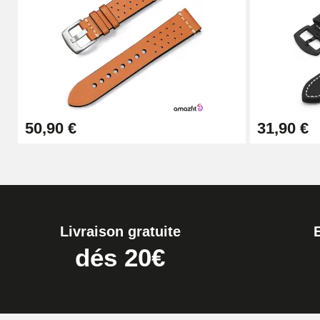
Kit Horlogerie Débutant
26,90 €
Boîte Pompe Bracelet Montre - Diamètre 
50,90 €
31,90 €
14,08 €
Boîte Pompe pour Bracelet Montre - Diam
19,90 €
Livraison gratuite
Extracteur de Bracelet de Montre Facile
dés 20€
17,90 €