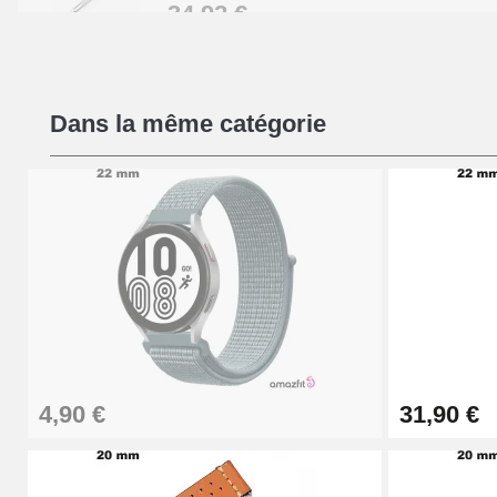
34,92 €
Kit Réparation Montre Débutant
Dans la même catégorie
16,90 €
Pied à Coulisse Numérique
9,90 €
Pince à Poinçonner (pince trou)
57,42 €
4,90 €
31,90 €
Pince Trou pour Bracelet de Montre
10,90 €