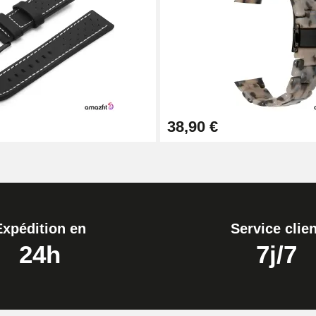
1,50 mm - 8 à 25 mm
38,90 €
ètre 1,80 mm - 8 à 25 mm
Expédition en
Service clien
24h
7j/7